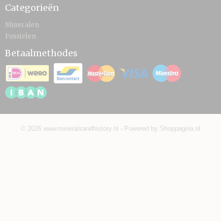
Categorieën
Mineralen
Fossielen
Betaalmethodes
© 2026 www.mineralsandhistory.nl - Powered by Shoppagina.nl