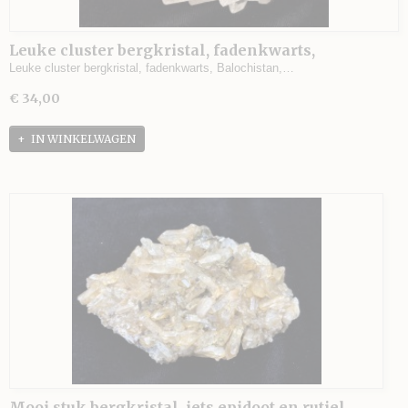
Leuke cluster bergkristal, fadenkwarts,
Balochistan, Afghanistan - 188 gram - 9,5 x 7 x 4,5
Leuke cluster bergkristal, fadenkwarts, Balochistan,…
cm.
€ 34,00
IN WINKELWAGEN
Mooi stuk bergkristal, iets epidoot en rutiel,