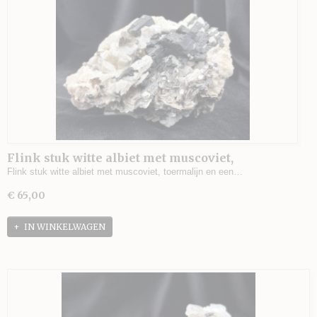
Flink stuk witte albiet met muscoviet,
toermalijn en een klein spoortje spessartien
Flink stuk witte albiet met muscoviet, toermalijn en een…
(granaatjes), mooie combi uit Skardu, Pakistan -
€ 65,00
647 gram - 14 x 9 x 7 cm.
IN WINKELWAGEN