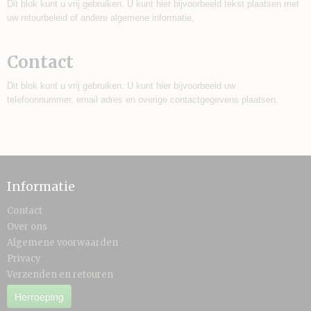
Dit blok kunt u vrij gebruiken. U kunt hier bijvoorbeeld tekst plaatsen met
uw retourbeleid of andere algemene informatie,
Contact
Dit blok kunt u vrij gebruiken. U kunt hier bijvoorbeeld uw
telefoonnummer, email adres en overige contactgegevens plaatsen.
Informatie
Contact
Over ons
Algemene voorwaarden
Privacy
Verzenden en retouren
Herroeping