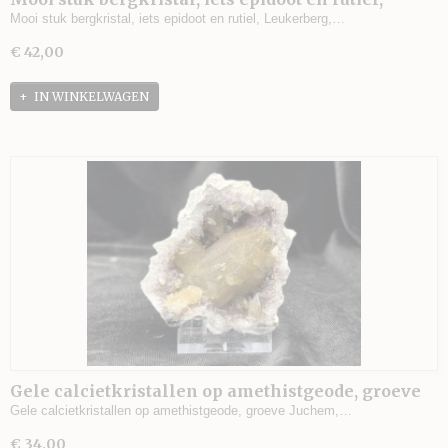
Leukerberg, Zwitserland - 214 gram - 10,5 x 8 x
Mooi stuk bergkristal, iets epidoot en rutiel, Leukerberg,…
2,5 cm.
€ 42,00
IN WINKELWAGEN
Gele calcietkristallen op amethistgeode, groeve
Juchem, Fischbachtal, Idar-Oberstein, Duitsland -
Gele calcietkristallen op amethistgeode, groeve Juchem,…
180 gram - 7 x 6,5 x 4 cm.
€ 34,00