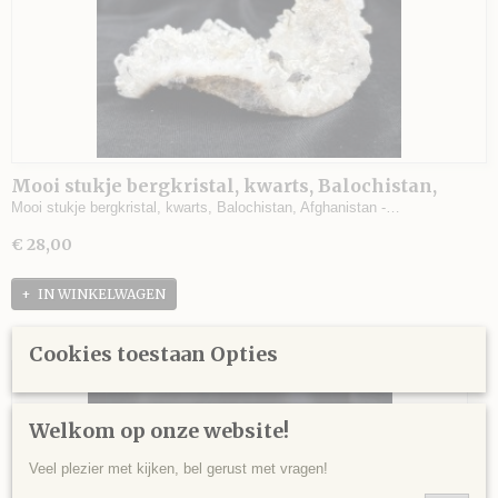
Mooi stukje bergkristal, kwarts, Balochistan,
Afghanistan - 194 gram - 11,5 x 8,5 x 4 cm.
Mooi stukje bergkristal, kwarts, Balochistan, Afghanistan -…
€ 28,00
IN WINKELWAGEN
Cookies toestaan Opties
Welkom op onze website!
Veel plezier met kijken, bel gerust met vragen!