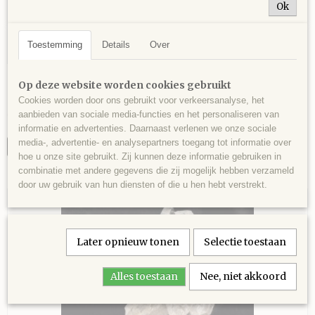
Ok
Toestemming
Details
Over
Naaldkwarts, aan twee zijden, Ofenhorn,
Op deze website worden cookies gebruikt
Binntal, Zwitserland - 504 gram - 12,5 x 8 x 5,5
Naaldkwarts, aan twee zijden, Ofenhorn, Binntal, Zwitserland…
Cookies worden door ons gebruikt voor verkeersanalyse, het
cm.
€ 22,00
aanbieden van sociale media-functies en het personaliseren van
informatie en advertenties. Daarnaast verlenen we onze sociale
media-, advertentie- en analysepartners toegang tot informatie over
IN WINKELWAGEN
hoe u onze site gebruikt. Zij kunnen deze informatie gebruiken in
combinatie met andere gegevens die zij mogelijk hebben verzameld
door uw gebruik van hun diensten of die u hen hebt verstrekt.
Later opnieuw tonen
Selectie toestaan
Alles toestaan
Nee, niet akkoord