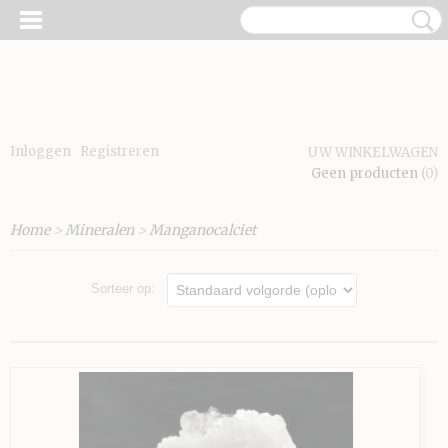
Inloggen
Registreren
UW WINKELWAGEN
Geen producten
(0)
Home
>
Mineralen
>
Manganocalciet
Sorteer op: