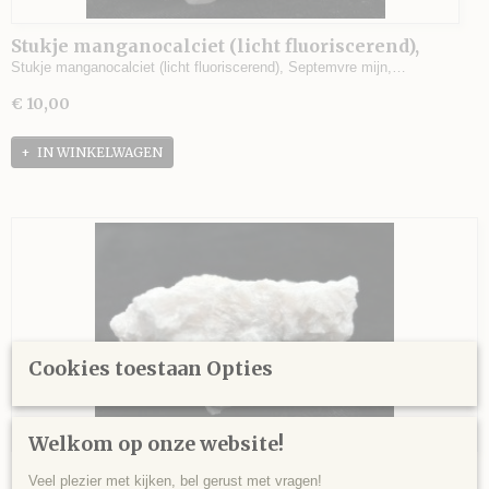
Stukje manganocalciet (licht fluoriscerend),
Septemvre mijn, Madan, Bulgarije - 66 gram - 7
Stukje manganocalciet (licht fluoriscerend), Septemvre mijn,…
x 4,5 x 3 cm.
€ 10,00
IN WINKELWAGEN
Cookies toestaan Opties
Welkom op onze website!
Stukje manganocalciet (licht fluoriscerend),
Veel plezier met kijken, bel gerust met vragen!