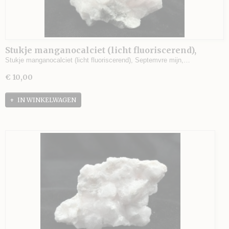
Stukje manganocalciet (licht fluoriscerend),
Septemvre mijn, Madan, Bulgarije - 106 gram - 6 x
Stukje manganocalciet (licht fluoriscerend), Septemvre mijn,…
5 x 4 cm.
€ 10,00
IN WINKELWAGEN