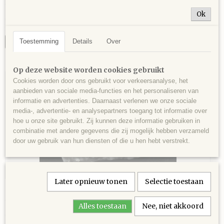
Septemvre mijn, Madan, Bulgarije - 113 gram - 6 x
Stukje manganocalciet (licht fluoriscerend), Septemvre mijn,…
5,5 x 3,5 cm.
Ok
€ 10,00
Toestemming
Details
Over
IN WINKELWAGEN
Op deze website worden cookies gebruikt
Cookies worden door ons gebruikt voor verkeersanalyse, het
aanbieden van sociale media-functies en het personaliseren van
informatie en advertenties. Daarnaast verlenen we onze sociale
media-, advertentie- en analysepartners toegang tot informatie over
hoe u onze site gebruikt. Zij kunnen deze informatie gebruiken in
combinatie met andere gegevens die zij mogelijk hebben verzameld
door uw gebruik van hun diensten of die u hen hebt verstrekt.
Later opnieuw tonen
Selectie toestaan
Stukje manganocalciet (licht fluoriscerend),
Septemvre mijn, Madan, Bulgarije - 88 gram - 5
Stukje manganocalciet (licht fluoriscerend), Septemvre mijn,…
Alles toestaan
Nee, niet akkoord
x 4 x 3 cm.
€ 8,00