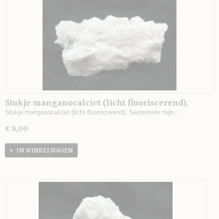
Stukje manganocalciet (licht fluoriscerend),
Septemvre mijn, Madan, Bulgarije - 63 gram - 6 x
Stukje manganocalciet (licht fluoriscerend), Septemvre mijn,…
4 x 2,5 cm.
€ 8,00
IN WINKELWAGEN