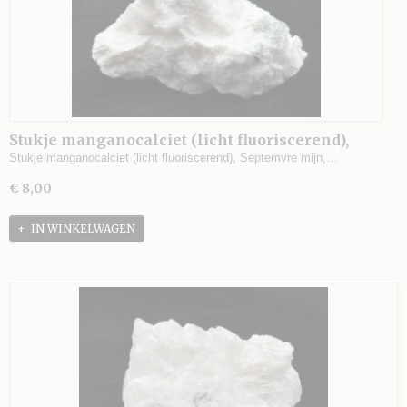
Stukje manganocalciet (licht fluoriscerend),
Septemvre mijn, Madan, Bulgarije - 66 gram - 6
Stukje manganocalciet (licht fluoriscerend), Septemvre mijn,…
x 4 x 3 cm.
€ 8,00
IN WINKELWAGEN