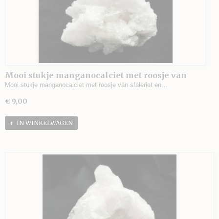
Mooi stukje manganocalciet met roosje van
sfaleriet en pyriet, Madan, Bulgarije - 44 gram -
Mooi stukje manganocalciet met roosje van sfaleriet en…
4 x 3 x 3 cm.
€ 9,00
IN WINKELWAGEN