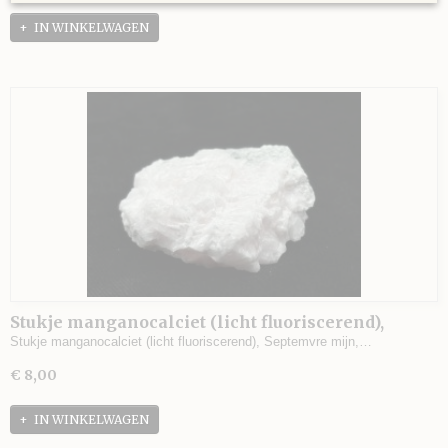
IN WINKELWAGEN
Stukje manganocalciet (licht fluoriscerend),
Septemvre mijn, Madan, Bulgarije - 59 gram - 5 x
Stukje manganocalciet (licht fluoriscerend), Septemvre mijn,…
5 x 2 cm.
€ 8,00
IN WINKELWAGEN