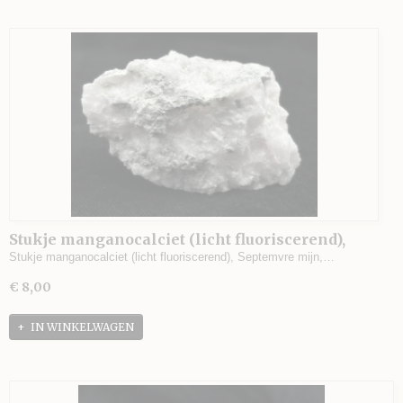
Stukje manganocalciet (licht fluoriscerend),
Septemvre mijn, Madan, Bulgarije - 74 gram -
Stukje manganocalciet (licht fluoriscerend), Septemvre mijn,…
5,5 x 3,5 x 3 cm.
€ 8,00
IN WINKELWAGEN