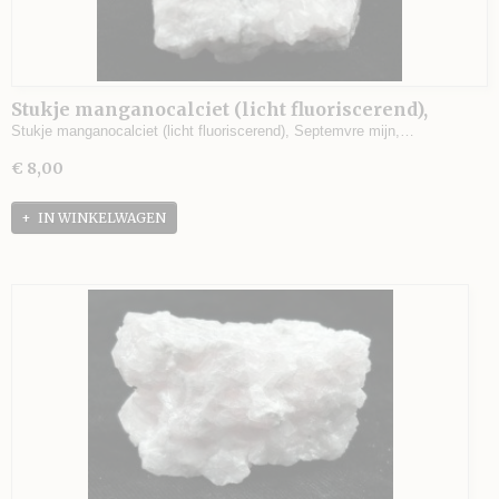
Stukje manganocalciet (licht fluoriscerend),
Septemvre mijn, Madan, Bulgarije - 77 gram - 5 x
Stukje manganocalciet (licht fluoriscerend), Septemvre mijn,…
4 x 3 cm.
€ 8,00
IN WINKELWAGEN