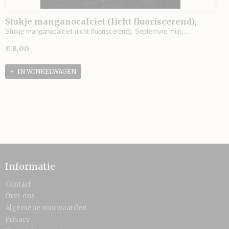
Stukje manganocalciet (licht fluoriscerend),
Septemvre mijn, Madan, Bulgarije - 58 gram -
Stukje manganocalciet (licht fluoriscerend), Septemvre mijn,…
4,5 x 3 x 3 cm.
€ 8,00
IN WINKELWAGEN
Informatie
Contact
Over ons
Algemene voorwaarden
Privacy