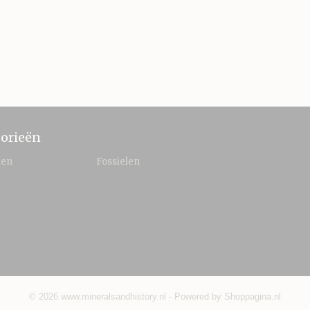
orieën
len
Fossielen
© 2026 www.mineralsandhistory.nl - Powered by Shoppagina.nl