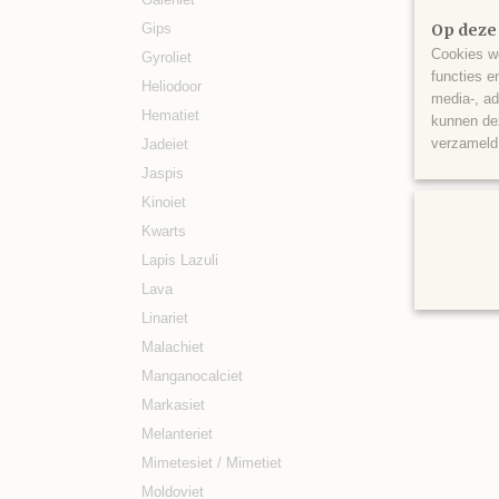
Gips
Op deze
Cookies wo
Gyroliet
functies e
Heliodoor
media-, ad
Hematiet
kunnen dez
verzameld 
Jadeiet
Jaspis
Kinoiet
Kwarts
Lapis Lazuli
Lava
Linariet
Malachiet
Manganocalciet
Markasiet
Melanteriet
Mimetesiet / Mimetiet
Moldoviet