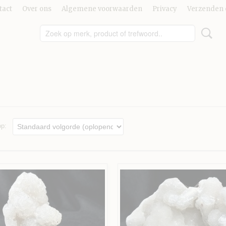
tact
Over ons
Algemene voorwaarden
Privacy
Verzenden 
 op: