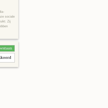
ia-
nze sociale
ikt. Zij
hebben
toestaan
akkoord