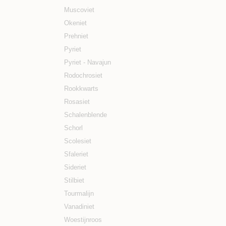
Muscoviet
Okeniet
Prehniet
Pyriet
Pyriet - Navajun
Rodochrosiet
Rookkwarts
Rosasiet
Schalenblende
Schorl
Scolesiet
Sfaleriet
Sideriet
Stilbiet
Tourmalijn
Vanadiniet
Woestijnroos