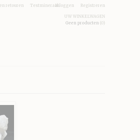
en retouren
Testmineraal
Inloggen
Registreren
UW WINKELWAGEN
Geen producten
(0)