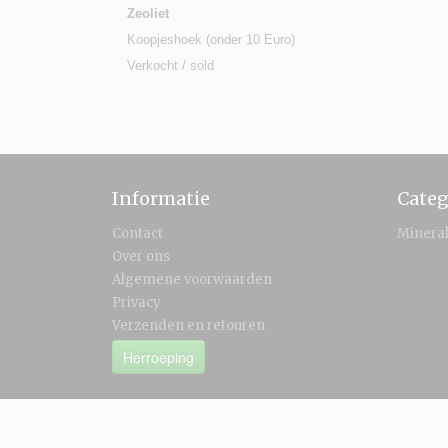
Zeoliet
Koopjeshoek (onder 10 Euro)
Verkocht / sold
Informatie
Categ
Contact
Minera
Over ons
Algemene voorwaarden
Privacy
Verzenden en retouren
Herroeping