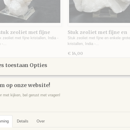
tuk zeoliet met fijne
Stuk zeoliet met fijne en
llen, India - 272 gram -
enkele grotere kristallen
 zeoliet met fijne kristallen, India -
Stuk zeoliet met fijne en enkele grot
9 x 4,5 cm.
India - 314 gram - 10,5 x 8
m -…
kristallen, India -…
cm.
0
€ 14,00
s toestaan Opties
m op onze website!
er met kijken, bel gerust met vragen!
mming
Details
Over