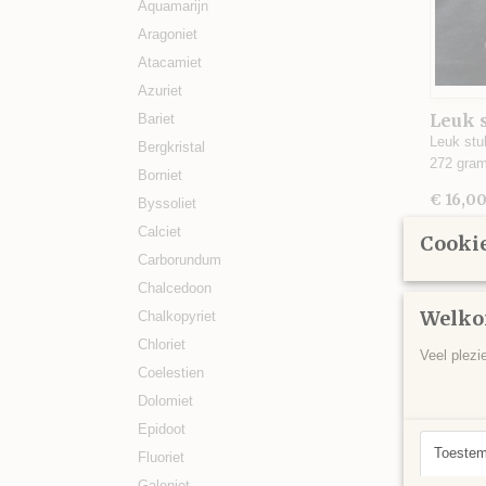
Aquamarijn
Aragoniet
Atacamiet
Azuriet
Leuk s
Bariet
krista
Leuk stuk
Bergkristal
9,5 x 
272 gra
Borniet
€ 16,0
Byssoliet
Calciet
Cookie
Carborundum
Chalcedoon
Welko
Chalkopyriet
Chloriet
Veel plezi
Coelestien
Dolomiet
Epidoot
Toeste
Fluoriet
Galeniet