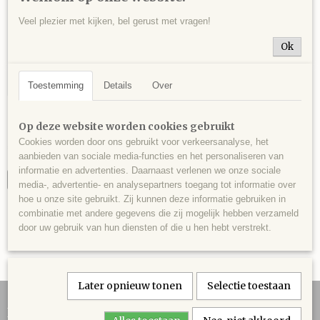
Veel plezier met kijken, bel gerust met vragen!
Ok
Toestemming
Details
Over
Kinoiet en apophylliet, heldere blauwe
kristallen, Christmas Mine, Gila County,
Kinoiet en apophylliet, heldere blauwe kristallen, Christmas…
Op deze website worden cookies gebruikt
Arizona, USA - 140 gram - 6 x 4,5 x 4 cm.
Cookies worden door ons gebruikt voor verkeersanalyse, het
€ 45,00
aanbieden van sociale media-functies en het personaliseren van
informatie en advertenties. Daarnaast verlenen we onze sociale
IN WINKELWAGEN
media-, advertentie- en analysepartners toegang tot informatie over
hoe u onze site gebruikt. Zij kunnen deze informatie gebruiken in
combinatie met andere gegevens die zij mogelijk hebben verzameld
door uw gebruik van hun diensten of die u hen hebt verstrekt.
Later opnieuw tonen
Selectie toestaan
Informatie