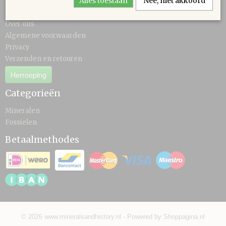
Alles toestaan
Nee, niet akkoord
Contact
Over ons
Algemene voorwaarden
Privacy
Verzenden en retouren
Herroeping
Categorieën
Mineralen
Fossielen
Betaalmethodes
© 2026 www.mineralsandhistory.nl - Powered by Shoppagina.nl