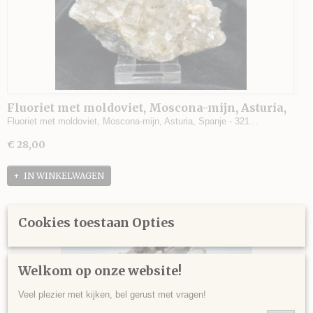
Fluoriet met moldoviet, Moscona-mijn, Asturia,
Spanje - 321 gram - 10,5 x 6 x 4,5 cm.
Fluoriet met moldoviet, Moscona-mijn, Asturia, Spanje - 321…
€ 28,00
IN WINKELWAGEN
Cookies toestaan Opties
Welkom op onze website!
Veel plezier met kijken, bel gerust met vragen!