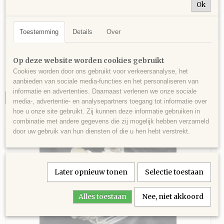
Ok
Toestemming
Details
Over
Fluoriet met moldoviet, Moscona-mijn, Asturia,
Spanje - 163 gram 10,5 x 7 x 3,5 cm.
Fluoriet met moldoviet, Moscona-mijn, Asturia, Spanje - 163…
Op deze website worden cookies gebruikt
Cookies worden door ons gebruikt voor verkeersanalyse, het
€ 26,00
aanbieden van sociale media-functies en het personaliseren van
informatie en advertenties. Daarnaast verlenen we onze sociale
IN WINKELWAGEN
media-, advertentie- en analysepartners toegang tot informatie over
hoe u onze site gebruikt. Zij kunnen deze informatie gebruiken in
combinatie met andere gegevens die zij mogelijk hebben verzameld
door uw gebruik van hun diensten of die u hen hebt verstrekt.
Later opnieuw tonen
Selectie toestaan
Alles toestaan
Nee, niet akkoord