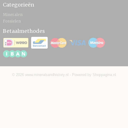
Categorieën
Mineralen
Fossielen
Betaalmethodes
© 2026 www.mineralsandhistory.nl - Powered by Shoppagina.nl