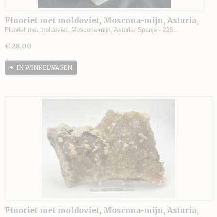
Fluoriet met moldoviet, Moscona-mijn, Asturia,
Spanje - 225 gram - 9,5 x 7 x 3,5 cm.
Fluoriet met moldoviet, Moscona-mijn, Asturia, Spanje - 225…
€ 28,00
IN WINKELWAGEN
Fluoriet met moldoviet, Moscona-mijn, Asturia,