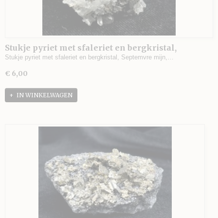
Stukje pyriet met sfaleriet en bergkristal,
Septemvre mijn, Madan, Bulgarije - 31 gram - 4,5 x
Stukje pyriet met sfaleriet en bergkristal, Septemvre mijn,…
4 x 2,5 cm.
€ 6,00
IN WINKELWAGEN