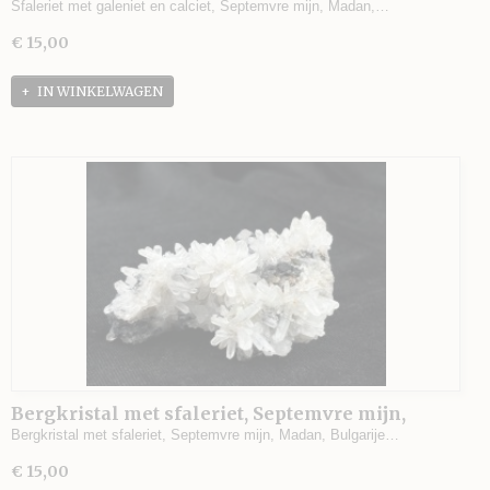
Madan, Bulgarije - 79 gram - 6 x 5 x 2,5 cm.
Sfaleriet met galeniet en calciet, Septemvre mijn, Madan,…
€ 15,00
IN WINKELWAGEN
Bergkristal met sfaleriet, Septemvre mijn,
Madan, Bulgarije - 100 gram - 7 x 5,5 x 3 cm.
Bergkristal met sfaleriet, Septemvre mijn, Madan, Bulgarije…
€ 15,00