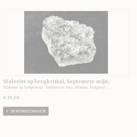
Sfaleriet op bergkristal, Septemvre mijn,
Madan, Bulgarije - 124 gram - 6 x 4 x 3,5 cm.
Sfaleriet op bergkristal, Septemvre mijn, Madan, Bulgarije -…
€ 10,00
IN WINKELWAGEN