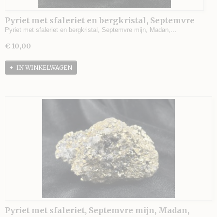
Pyriet met sfaleriet en bergkristal, Septemvre
mijn, Madan, Bulgarije - 53 gram - 4,5 x 4 x 2,5
Pyriet met sfaleriet en bergkristal, Septemvre mijn, Madan,…
cm.
€ 10,00
IN WINKELWAGEN
Pyriet met sfaleriet, Septemvre mijn, Madan,