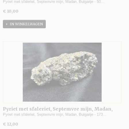
Bulgarije - 50 gram - 4 x 3,5 x 2,5 cm.
Pyriet met sfaleriet, Septemvre mijn, Madan, Bulgarije - 50…
€ 10,00
IN WINKELWAGEN
Pyriet met sfaleriet, Septemvre mijn, Madan,
Bulgarije - 173 gram - 7 x 5,5 x 3,5 cm.
Pyriet met sfaleriet, Septemvre mijn, Madan, Bulgarije - 173…
€ 12,00