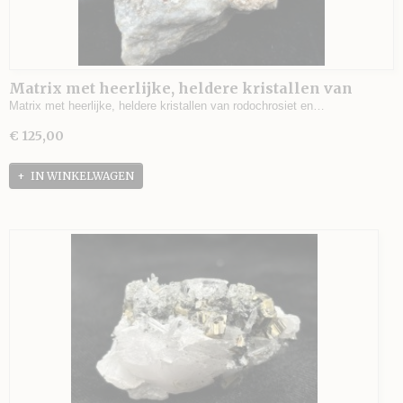
Matrix met heerlijke, heldere kristallen van
rodochrosiet en iets sfaleriet, groeve Alimon,
Matrix met heerlijke, heldere kristallen van rodochrosiet en…
Huaron, Peru, vondst 1989 - 370 gram - 9,5 x 8 x 5
€ 125,00
cm.
IN WINKELWAGEN