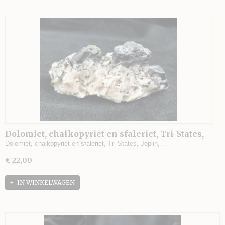
Dolomiet, chalkopyriet en sfaleriet, Tri-States,
Joplin, Missouri, USA - 99 gram - 7,5 x 4,5 x 3 cm.
Dolomiet, chalkopyriet en sfaleriet, Tri-States, Joplin,…
€ 22,00
IN WINKELWAGEN