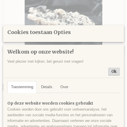
Cookies toestaan Opties
Welkom op onze website!
Mooi stuk sfaleriet, chalkopyriet en dolomiet, Tri-
Veel plezier met kijken, bel gerust met vragen!
States, Joplin, Missouri, USA - 271 gram - 10 x 6 x 5
Mooi stuk sfaleriet, chalkopyriet en dolomiet, Tri-States,…
cm.
Ok
€ 26,00
Toestemming
Details
Over
IN WINKELWAGEN
Op deze website worden cookies gebruikt
Cookies worden door ons gebruikt voor verkeersanalyse, het
aanbieden van sociale media-functies en het personaliseren van
informatie en advertenties. Daarnaast verlenen we onze sociale
media-, advertentie- en analysepartners toegang tot informatie over