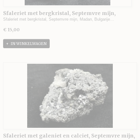
Sfaleriet met bergkristal, Septemvre mijn,
Madan, Bulgarije - 140 gram - 6,5 x 4,5 x 4 cm.
Sfaleriet met bergkristal, Septemvre mijn, Madan, Bulgarije…
€ 15,00
IN WINKELWAGEN
Sfaleriet met galeniet en calciet, Septemvre mijn,