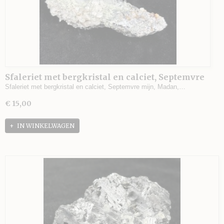
Sfaleriet met bergkristal en calciet, Septemvre
mijn, Madan, Bulgarije - 105 gram - 10 x 3 x 3
Sfaleriet met bergkristal en calciet, Septemvre mijn, Madan,…
cm.
€ 15,00
IN WINKELWAGEN