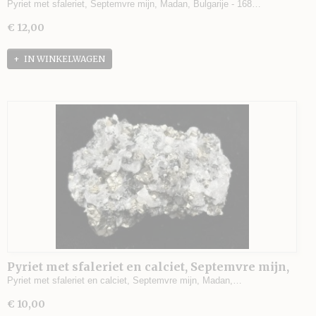
Bulgarije - 168 gram - 7 x 4 x 3,5 cm.
Pyriet met sfaleriet, Septemvre mijn, Madan, Bulgarije - 168…
€ 12,00
IN WINKELWAGEN
Pyriet met sfaleriet en calciet, Septemvre mijn,
Madan, Bulgarije - 87 gram - 5 x 4 x 3 cm.
Pyriet met sfaleriet en calciet, Septemvre mijn, Madan,…
€ 10,00