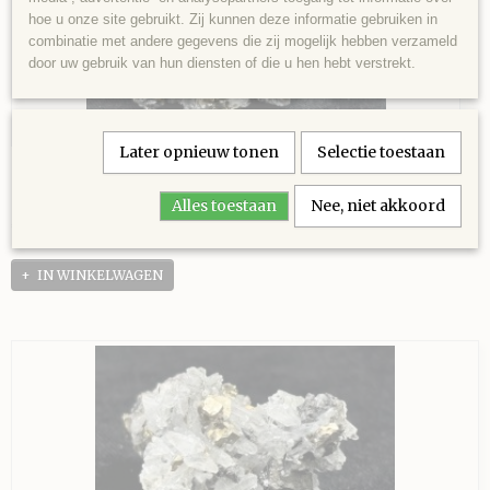
hoe u onze site gebruikt. Zij kunnen deze informatie gebruiken in
combinatie met andere gegevens die zij mogelijk hebben verzameld
door uw gebruik van hun diensten of die u hen hebt verstrekt.
Later opnieuw tonen
Selectie toestaan
Pyriet met sfaleriet en bergkristal, Septemvre
mijn, Madan, Bulgarije - 126 gram - 5,5 x 5,5 x 4
Pyriet met sfaleriet en bergkristal, Septemvre mijn, Madan,…
Alles toestaan
Nee, niet akkoord
cm.
€ 12,00
IN WINKELWAGEN