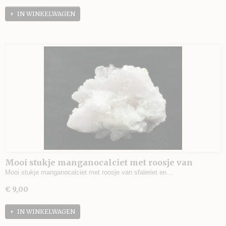
IN WINKELWAGEN
Mooi stukje manganocalciet met roosje van
sfaleriet en pyriet, Madan, Bulgarije - 44 gram - 4
Mooi stukje manganocalciet met roosje van sfaleriet en…
x 3 x 3 cm.
€ 9,00
IN WINKELWAGEN