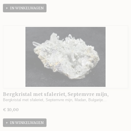
IN WINKELWAGEN
Bergkristal met sfaleriet, Septemvre mijn,
Madan, Bulgarije - 82 gram - 7,5 x 6 x 3 cm.
Bergkristal met sfaleriet, Septemvre mijn, Madan, Bulgarije…
€ 10,00
IN WINKELWAGEN