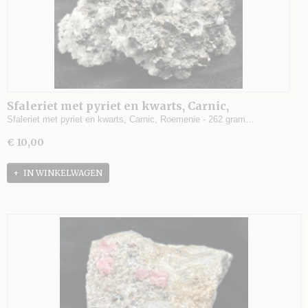
Sfaleriet met pyriet en kwarts, Carnic,
Roemenie - 262 gram - 8 x 5,5 x 4 cm.
Sfaleriet met pyriet en kwarts, Carnic, Roemenie - 262 gram…
€ 10,00
IN WINKELWAGEN