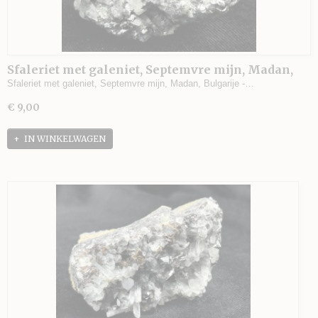
Sfaleriet met galeniet, Septemvre mijn, Madan,
Bulgarije - 176 gram - 5 x 5 x 3 cm.
Sfaleriet met galeniet, Septemvre mijn, Madan, Bulgarije -…
€ 9,00
IN WINKELWAGEN