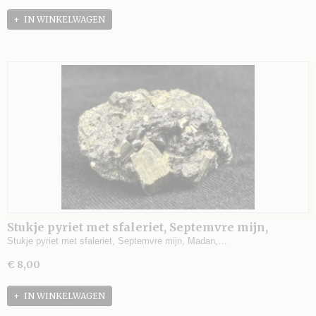
IN WINKELWAGEN
Stukje pyriet met sfaleriet, Septemvre mijn,
Madan, Bulgarije - 49 gram - 3,5 x 3 x 2 cm.
Stukje pyriet met sfaleriet, Septemvre mijn, Madan,…
€ 8,00
IN WINKELWAGEN