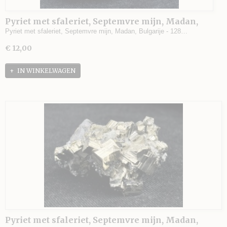
Pyriet met sfaleriet, Septemvre mijn, Madan,
Bulgarije - 128 gram - 6,5 x 5,5 x 3,5 cm.
Pyriet met sfaleriet, Septemvre mijn, Madan, Bulgarije - 128…
€ 12,00
IN WINKELWAGEN
Pyriet met sfaleriet, Septemvre mijn, Madan,