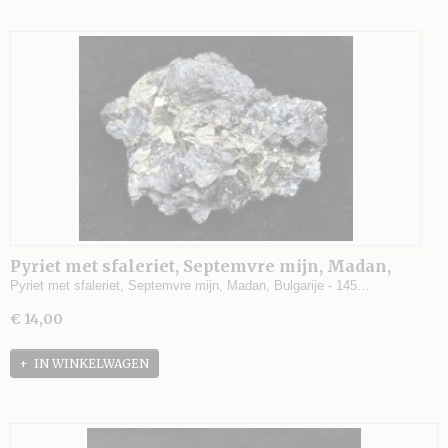
Pyriet met sfaleriet, Septemvre mijn, Madan,
Bulgarije - 145 gram - 6 x 5 x 3 cm.
Pyriet met sfaleriet, Septemvre mijn, Madan, Bulgarije - 145…
€ 14,00
IN WINKELWAGEN