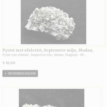
Pyriet met sfaleriet, Septemvre mijn, Madan,
Bulgarije - 89 gram - 5 x 4,5 x 2,5 cm.
Pyriet met sfaleriet, Septemvre mijn, Madan, Bulgarije - 89…
€ 10,00
IN WINKELWAGEN