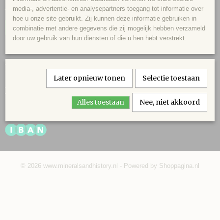
Privacy
media-, advertentie- en analysepartners toegang tot informatie over
Verzenden en retouren
hoe u onze site gebruikt. Zij kunnen deze informatie gebruiken in
Herroeping
combinatie met andere gegevens die zij mogelijk hebben verzameld
door uw gebruik van hun diensten of die u hen hebt verstrekt.
Categorieën
Mineralen
Fossielen
Later opnieuw tonen
Selectie toestaan
Betaalmethodes
Alles toestaan
Nee, niet akkoord
© 2026 www.mineralsandhistory.nl - Powered by Shoppagina.nl