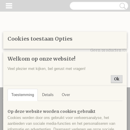
Cookies toestaan Opties
Inloggen
Registreren
UW WINKELWAGEN
Geen producten
(0)
Welkom op onze website!
Home
> Testmineraal
Veel plezier met kijken, bel gerust met vragen!
Ok
Toestemming
Details
Over
Informatie
Contact
Op deze website worden cookies gebruikt
Over ons
Cookies worden door ons gebruikt voor verkeersanalyse, het
Algemene voorwaarden
aanbieden van sociale media-functies en het personaliseren van
informatie en advertenties. Daarnaast verlenen we onze sociale