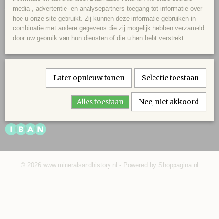
Privacy
media-, advertentie- en analysepartners toegang tot informatie over
Verzenden en retouren
hoe u onze site gebruikt. Zij kunnen deze informatie gebruiken in
Herroeping
combinatie met andere gegevens die zij mogelijk hebben verzameld
door uw gebruik van hun diensten of die u hen hebt verstrekt.
Categorieën
Mineralen
Fossielen
Later opnieuw tonen
Selectie toestaan
Betaalmethodes
Alles toestaan
Nee, niet akkoord
© 2026 www.mineralsandhistory.nl - Powered by Shoppagina.nl