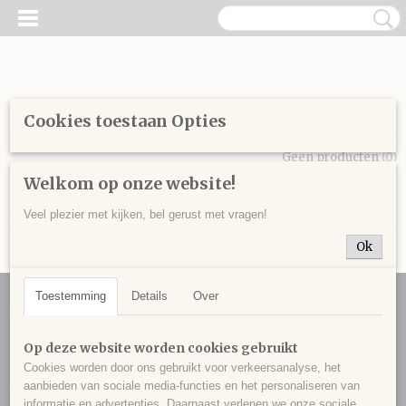
Cookies toestaan Opties
Inloggen
Registreren
UW WINKELWAGEN
Geen producten
(0)
Welkom op onze website!
Home
>
Over ons
> Privacy
Veel plezier met kijken, bel gerust met vragen!
Ok
Toestemming
Details
Over
Informatie
Contact
Op deze website worden cookies gebruikt
Over ons
Cookies worden door ons gebruikt voor verkeersanalyse, het
Algemene voorwaarden
aanbieden van sociale media-functies en het personaliseren van
informatie en advertenties. Daarnaast verlenen we onze sociale