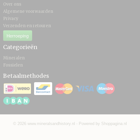
Over ons
Algemene voorwaarden
Privacy
Verzenden en retouren
Herroeping
Categorieën
Mineralen
Fossielen
Betaalmethodes
© 2026 www.mineralsandhistory.nl - Powered by Shoppagina.nl