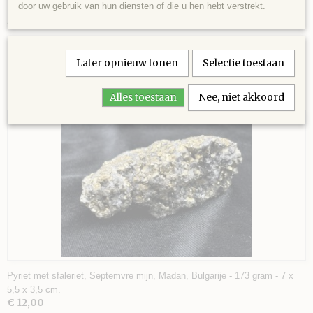
door uw gebruik van hun diensten of die u hen hebt verstrekt.
Lapis Lazuli freeform, half gepolijst, mooie pyrietader achterkant,
EAN code
Afghanistan - 959 gram - 17 x 13 x 2,5 cm.
74
Later opnieuw tonen
Selectie toestaan
Ook interessant
Alles toestaan
Nee, niet akkoord
Pyriet met sfaleriet, Septemvre mijn, Madan, Bulgarije - 173 gram - 7 x
5,5 x 3,5 cm.
€ 12,00