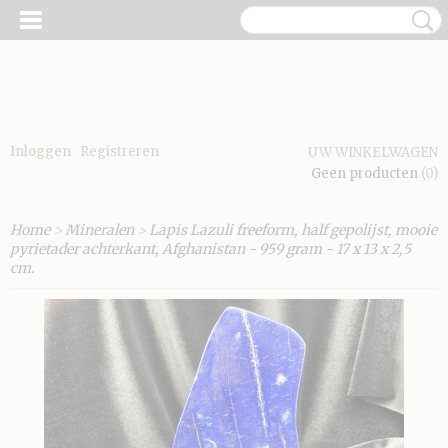
Inloggen
Registreren
UW WINKELWAGEN
Geen producten
(0)
Home
>
Mineralen
>
Lapis Lazuli freeform, half gepolijst, mooie
pyrietader achterkant, Afghanistan - 959 gram - 17 x 13 x 2,5
cm.