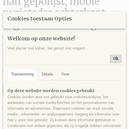
half gepolijst, mooie
pyrietader achterkant,
Cookies toestaan Opties
Afghanistan - 959 gram -
17 x 13 x 2,5 cm.
Welkom op onze website!
€ 150,00
Veel plezier met kijken, bel gerust met vragen!
Ok
Aantal
Toestemming
Details
Over
IN WINKELWAGEN
Op deze website worden cookies gebruikt
Cookies worden door ons gebruikt voor verkeersanalyse, het
aanbieden van sociale media-functies en het personaliseren van
Specificaties
informatie en advertenties. Daarnaast verlenen we onze sociale
media-, advertentie- en analysepartners toegang tot informatie over
Productcode
hoe u onze site gebruikt. Zij kunnen deze informatie gebruiken in
Omschrijving
LAP0003
combinatie met andere gegevens die zij mogelijk hebben verzameld