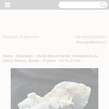
Inloggen
Registreren
UW WINKELWAGEN
Geen producten
(0)
Home
>
Mineralen
>
Stukje blauwe bariet, Teresitamijn, La
Union, Murcia, Spanje - 57 gram - 6 x 3 x 2,5 cm.