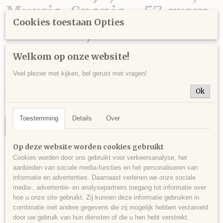
Murcia, Spanje - 57 gram
Cookies toestaan Opties
- 6 x 3 x 2,5 cm.
€ 12,00
Welkom op onze website!
Veel plezier met kijken, bel gerust met vragen!
Aantal
Ok
Toestemming
Details
Over
IN WINKELWAGEN
Op deze website worden cookies gebruikt
Specificaties
Cookies worden door ons gebruikt voor verkeersanalyse, het
aanbieden van sociale media-functies en het personaliseren van
Productcode
informatie en advertenties. Daarnaast verlenen we onze sociale
Omschrijving
BAR0012
media-, advertentie- en analysepartners toegang tot informatie over
hoe u onze site gebruikt. Zij kunnen deze informatie gebruiken in
Stukje blauwe bariet, Teresitamijn, La Union, Murcia, Spanje - 57 gram - 6
EAN code
combinatie met andere gegevens die zij mogelijk hebben verzameld
x 3 x 2,5 cm.
86
door uw gebruik van hun diensten of die u hen hebt verstrekt.