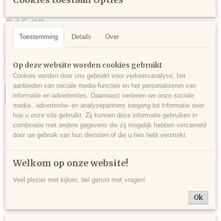
62 gram - 5,5 x 5 x 3 cm.
€ 15,00
Toestemming
Details
Over
Aantal
Op deze website worden cookies gebruikt
Cookies worden door ons gebruikt voor verkeersanalyse, het
aanbieden van sociale media-functies en het personaliseren van
IN WINKELWAGEN
informatie en advertenties. Daarnaast verlenen we onze sociale
media-, advertentie- en analysepartners toegang tot informatie over
hoe u onze site gebruikt. Zij kunnen deze informatie gebruiken in
Specificaties
combinatie met andere gegevens die zij mogelijk hebben verzameld
door uw gebruik van hun diensten of die u hen hebt verstrekt.
Productcode
Omschrijving
HEM0009
Welkom op onze website!
Blokje lava, begroeid met schitterende hematiet (fumarolen), Nickenicher
EAN code
Sattel, Eifel, Duitsland - 62 gram - 5,5 x 5 x 3 cm.
101
Veel plezier met kijken, bel gerust met vragen!
Ok