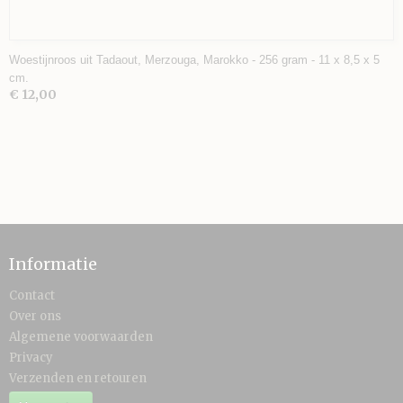
Woestijnroos uit Tadaout, Merzouga, Marokko - 256 gram - 11 x 8,5 x 5
cm.
€ 12,00
Informatie
Contact
Over ons
Algemene voorwaarden
Privacy
Verzenden en retouren