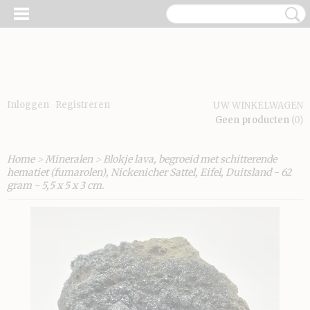
Inloggen
Registreren
UW WINKELWAGEN
Geen producten
(0)
Home
>
Mineralen
>
Blokje lava, begroeid met schitterende
hematiet (fumarolen), Nickenicher Sattel, Eifel, Duitsland - 62
gram - 5,5 x 5 x 3 cm.