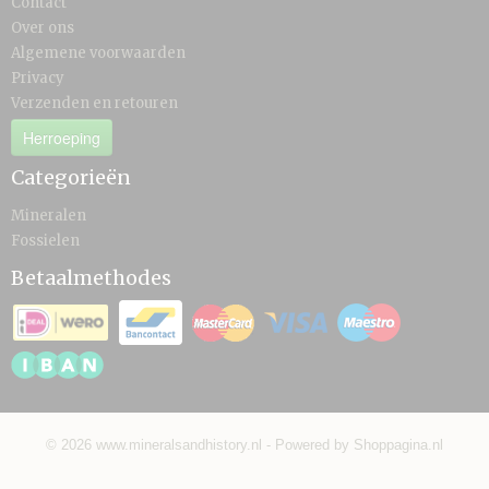
Contact
Over ons
Algemene voorwaarden
Privacy
Verzenden en retouren
Herroeping
Categorieën
Mineralen
Fossielen
Betaalmethodes
© 2026 www.mineralsandhistory.nl - Powered by Shoppagina.nl