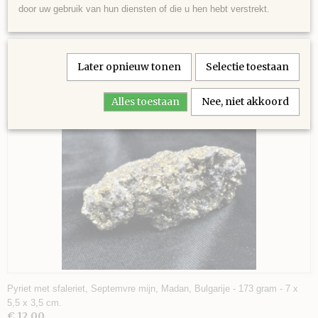
Blokje lava, begroeid met schitterende hematiet (fumarolen), Nickenicher
EAN code
door uw gebruik van hun diensten of die u hen hebt verstrekt.
Sattel, Eifel, Duitsland - 6 gram - 3 x 2 x 1,5 cm.
120
Later opnieuw tonen
Selectie toestaan
Alles toestaan
Nee, niet akkoord
Ook interessant
Pyriet met sfaleriet, Septemvre mijn, Madan, Bulgarije - 173 gram - 7 x
5,5 x 3,5 cm.
€ 12,00