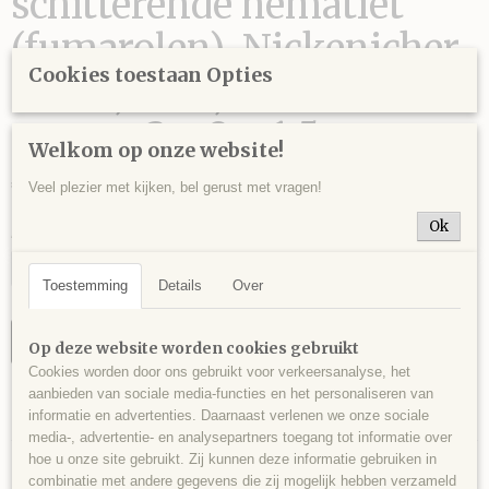
schitterende hematiet
(fumarolen), Nickenicher
Cookies toestaan Opties
Sattel, Eifel, Duitsland - 6
gram - 3 x 2 x 1,5 cm.
Welkom op onze website!
€ 6,00
Veel plezier met kijken, bel gerust met vragen!
Ok
Aantal
Toestemming
Details
Over
IN WINKELWAGEN
Op deze website worden cookies gebruikt
Cookies worden door ons gebruikt voor verkeersanalyse, het
aanbieden van sociale media-functies en het personaliseren van
Specificaties
informatie en advertenties. Daarnaast verlenen we onze sociale
media-, advertentie- en analysepartners toegang tot informatie over
Productcode
Omschrijving
hoe u onze site gebruikt. Zij kunnen deze informatie gebruiken in
HEM0028
combinatie met andere gegevens die zij mogelijk hebben verzameld