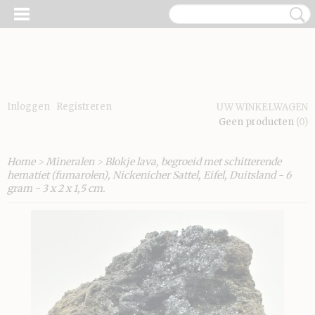
Inloggen
Registreren
UW WINKELWAGEN
Geen producten
(0)
Home
>
Mineralen
>
Blokje lava, begroeid met schitterende
hematiet (fumarolen), Nickenicher Sattel, Eifel, Duitsland - 6
gram - 3 x 2 x 1,5 cm.