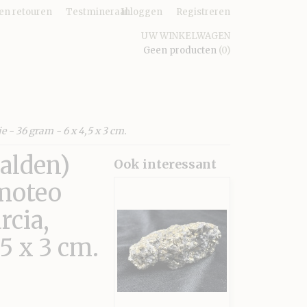
en retouren
Testmineraal
Inloggen
Registreren
UW WINKELWAGEN
Geen producten
(0)
 - 36 gram - 6 x 4,5 x 3 cm.
aalden)
Ook interessant
moteo
rcia,
5 x 3 cm.