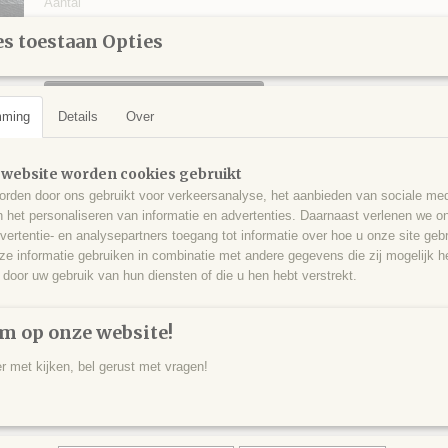
Aantal
s toestaan Opties
IN WINKELWAGEN
mming
Details
Over
Specificaties
 website worden cookies gebruikt
rden door ons gebruikt voor verkeersanalyse, het aanbieden van sociale med
Productcode
GIP0004
Omschrijving
n het personaliseren van informatie en advertenties. Daarnaast verlenen we o
EAN code
125
vertentie- en analysepartners toegang tot informatie over hoe u onze site gebru
Mooie gipskristallen (naalden) op moedersteen, San Timoteo mijn, Pic
e informatie gebruiken in combinatie met andere gegevens die zij mogelijk 
Spanje - 36 gram - 6 x 4,5 x 3 cm.
door uw gebruik van hun diensten of die u hen hebt verstrekt.
m op onze website!
er met kijken, bel gerust met vragen!