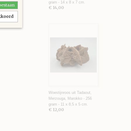
gram - 14 x 8 x 7 cm.
toestaan
€ 14,00
akkoord
Woestijnroos uit Tadaout,
Merzouga, Marokko - 256
gram - 11 x 8,5 x 5 cm.
€ 12,00