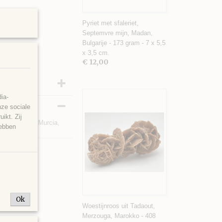
Pyriet met sfaleriet,
Septemvre mijn, Madan,
Bulgarije - 173 gram - 7 x 5,5
x 3,5 cm.
€ 12,00
ia-
nze sociale
ikt. Zij
o del Aguila, Murcia,
hebben
Ok
Woestijnroos uit Tadaout,
Merzouga, Marokko - 408