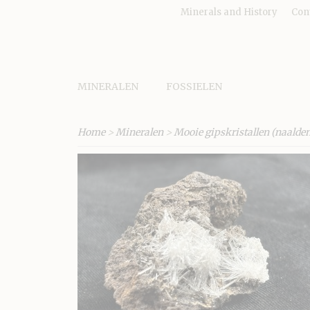
Minerals and History
Con
MINERALEN
FOSSIELEN
Home
>
Mineralen
>
Mooie gipskristallen (naalden