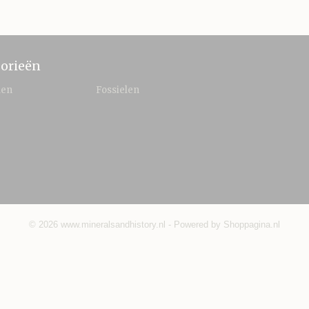
orieën
len
Fossielen
© 2026 www.mineralsandhistory.nl - Powered by Shoppagina.nl