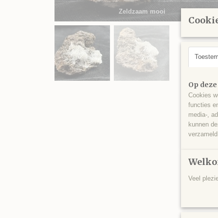
Zeldzaam mooi
Cookie
Toeste
Op deze
Cookies wo
functies e
media-, ad
kunnen dez
verzameld 
Welko
Veel plezi