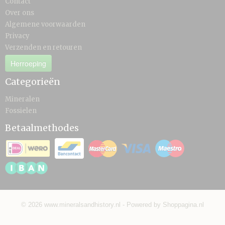
Contact
Over ons
Algemene voorwaarden
Privacy
Verzenden en retouren
Herroeping
Categorieën
Mineralen
Fossielen
Betaalmethodes
© 2026 www.mineralsandhistory.nl - Powered by Shoppagina.nl