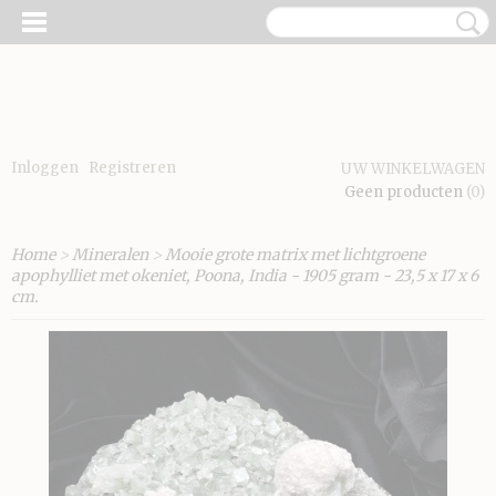
Inloggen
Registreren
UW WINKELWAGEN
Geen producten
(0)
Home
>
Mineralen
>
Mooie grote matrix met lichtgroene
apophylliet met okeniet, Poona, India - 1905 gram - 23,5 x 17 x 6
cm.