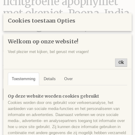
lichtgroene apophylliet
met okeniet, Poona, India
Cookies toestaan Opties
- 1905 gram - 23,5 x 17 x 6
cm.
Welkom op onze website!
€ 145,00
Veel plezier met kijken, bel gerust met vragen!
Ok
Aantal
Toestemming
Details
Over
IN WINKELWAGEN
Op deze website worden cookies gebruikt
Cookies worden door ons gebruikt voor verkeersanalyse, het
aanbieden van sociale media-functies en het personaliseren van
Specificaties
informatie en advertenties. Daarnaast verlenen we onze sociale
media-, advertentie- en analysepartners toegang tot informatie over
Productcode
Omschrijving
hoe u onze site gebruikt. Zij kunnen deze informatie gebruiken in
APO0019
combinatie met andere gegevens die zij mogelijk hebben verzameld