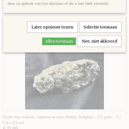
Mooie grote matrix met lichtgroene apophylliet met okeniet, Poona, India -
EAN code
door uw gebruik van hun diensten of die u hen hebt verstrekt.
1905 gram - 23,5 x 17 x 6 cm.
130
Later opnieuw tonen
Selectie toestaan
Alles toestaan
Nee, niet akkoord
Ook interessant
Pyriet met sfaleriet, Septemvre mijn, Madan, Bulgarije - 173 gram - 7 x
5,5 x 3,5 cm.
€ 12,00