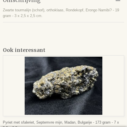
Omschrijving
Zwarte tourmalijn (schorl), orthoklaas, Rondekopf, Erongo Namibi? - 19
gram - 3 x 2,5 x 2,5 cm.
Ook interessant
Pyriet met sfaleriet, Septemvre mijn, Madan, Bulgarije - 173 gram - 7 x