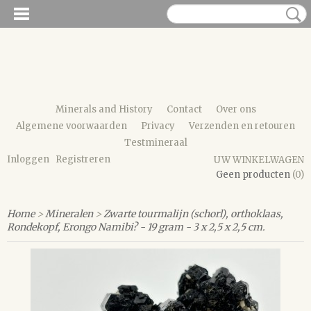
Minerals and History
Contact
Over ons
Algemene voorwaarden
Privacy
Verzenden en retouren
Testmineraal
Inloggen
Registreren
UW WINKELWAGEN
Geen producten
(0)
Home
>
Mineralen
>
Zwarte tourmalijn (schorl), orthoklaas,
Rondekopf, Erongo Namibi? - 19 gram - 3 x 2,5 x 2,5 cm.