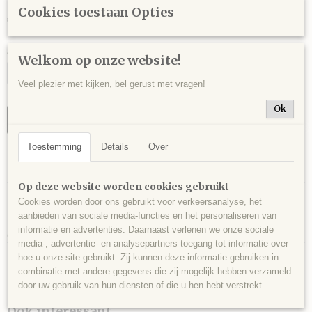
Cookies toestaan Opties
€ 18,00
Aantal
Welkom op onze website!
Veel plezier met kijken, bel gerust met vragen!
Ok
IN WINKELWAGEN
Toestemming
Details
Over
Specificaties
Op deze website worden cookies gebruikt
Productcode
Omschrijving
Cookies worden door ons gebruikt voor verkeersanalyse, het
EPI0001
aanbieden van sociale media-functies en het personaliseren van
Epidoot op matrix, Casterner de les Olles, Tremp, Lleida, Spanje - 271
EAN code
informatie en advertenties. Daarnaast verlenen we onze sociale
gram - 7,5 x 6 x 4,5 cm.
214
media-, advertentie- en analysepartners toegang tot informatie over
hoe u onze site gebruikt. Zij kunnen deze informatie gebruiken in
combinatie met andere gegevens die zij mogelijk hebben verzameld
door uw gebruik van hun diensten of die u hen hebt verstrekt.
Ook interessant