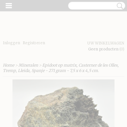
Inloggen
Registreren
UW WINKELWAGEN
Geen producten
(0)
Home
>
Mineralen
>
Epidoot op matrix, Casterner de les Olles,
Tremp, Lleida, Spanje - 271 gram - 7,5 x 6 x 4,5 cm.