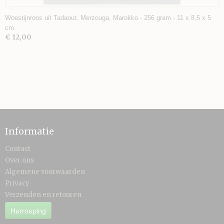
Woestijnroos uit Tadaout, Merzouga, Marokko - 256 gram - 11 x 8,5 x 5
cm.
€ 12,00
Informatie
Contact
Over ons
Algemene voorwaarden
Privacy
Verzenden en retouren
Herroeping