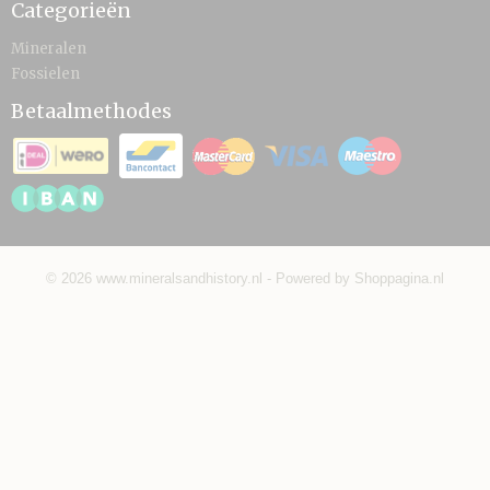
Categorieën
Mineralen
Fossielen
Betaalmethodes
© 2026 www.mineralsandhistory.nl - Powered by Shoppagina.nl