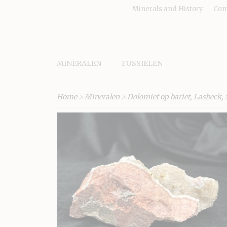
Minerals and History
Con
MINERALEN
FOSSIELEN
Home
>
Mineralen
>
Dolomiet op bariet, Lasbeck, 