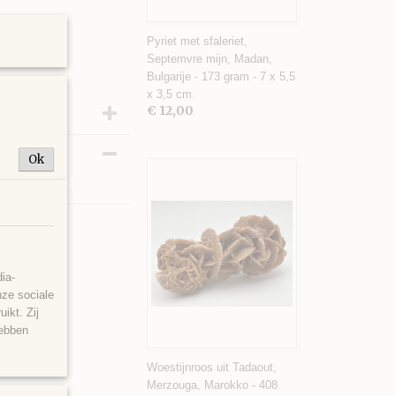
Pyriet met sfaleriet,
Septemvre mijn, Madan,
Bulgarije - 173 gram - 7 x 5,5
x 3,5 cm.
€ 12,00
Ok
5 x 4 cm.
ia-
nze sociale
ikt. Zij
hebben
Woestijnroos uit Tadaout,
Merzouga, Marokko - 408