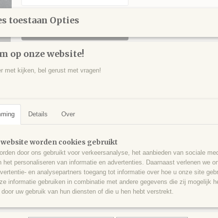
s toestaan Opties
IN WINKELWAGEN
m op onze website!
Specificaties
er met kijken, bel gerust met vragen!
Productcode
DOL0014
Omschrijving
EAN code
291
Dolomiet op bariet, Lasbeck, Sauerland, Duitsland - 300 gram - 9,5 x 
mming
Details
Over
 website worden cookies gebruikt
rden door ons gebruikt voor verkeersanalyse, het aanbieden van sociale med
n het personaliseren van informatie en advertenties. Daarnaast verlenen we o
vertentie- en analysepartners toegang tot informatie over hoe u onze site gebru
e informatie gebruiken in combinatie met andere gegevens die zij mogelijk 
door uw gebruik van hun diensten of die u hen hebt verstrekt.