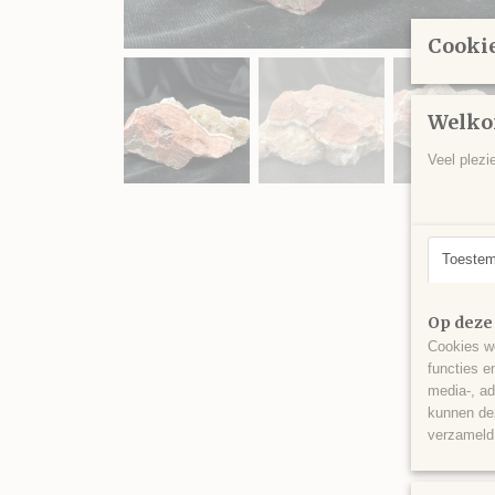
Cookie
Welko
Veel plezi
Toeste
Op deze
Cookies wo
functies e
media-, ad
kunnen dez
verzameld 