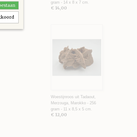
gram - 14 x 8 x 7 cm.
toestaan
€ 14,00
akkoord
Woestijnroos uit Tadaout,
Merzouga, Marokko - 256
gram - 11 x 8,5 x 5 cm.
€ 12,00