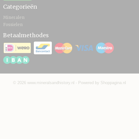
Categorieën
Mineralen
Fossielen
Betaalmethodes
© 2026 www.mineralsandhistory.nl - Powered by Shoppagina.nl