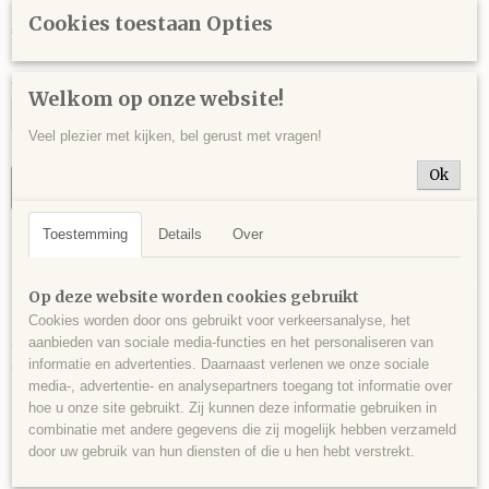
Cookies toestaan Opties
€ 16,00
Aantal
Welkom op onze website!
Veel plezier met kijken, bel gerust met vragen!
Ok
IN WINKELWAGEN
Toestemming
Details
Over
Specificaties
Op deze website worden cookies gebruikt
Productcode
Omschrijving
CAL0003
Cookies worden door ons gebruikt voor verkeersanalyse, het
aanbieden van sociale media-functies en het personaliseren van
Calcietkristallen op kwarts, mijn Juchem, Fischbachtal, Pfalz, Duitsland -
EAN code
informatie en advertenties. Daarnaast verlenen we onze sociale
678 gram - 12 x 9 x 7,5 cm.
304
media-, advertentie- en analysepartners toegang tot informatie over
hoe u onze site gebruikt. Zij kunnen deze informatie gebruiken in
combinatie met andere gegevens die zij mogelijk hebben verzameld
door uw gebruik van hun diensten of die u hen hebt verstrekt.