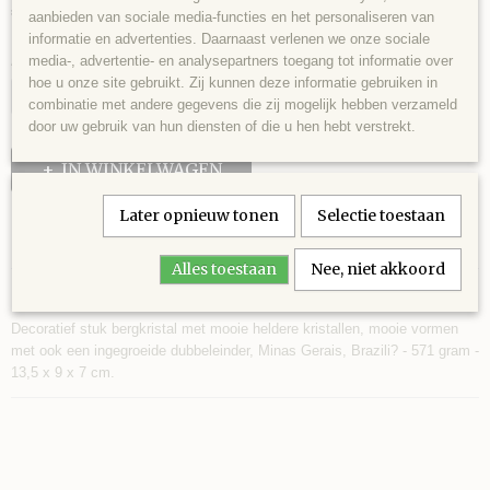
€ 65,00
aanbieden van sociale media-functies en het personaliseren van
informatie en advertenties. Daarnaast verlenen we onze sociale
Aantal
media-, advertentie- en analysepartners toegang tot informatie over
hoe u onze site gebruikt. Zij kunnen deze informatie gebruiken in
combinatie met andere gegevens die zij mogelijk hebben verzameld
door uw gebruik van hun diensten of die u hen hebt verstrekt.
IN WINKELWAGEN
Later opnieuw tonen
Selectie toestaan
Specificaties
Alles toestaan
Nee, niet akkoord
Productcode
Omschrijving
BER0006
Decoratief stuk bergkristal met mooie heldere kristallen, mooie vormen
EAN code
met ook een ingegroeide dubbeleinder, Minas Gerais, Brazili? - 571 gram -
315
13,5 x 9 x 7 cm.