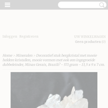
Inloggen
Registreren
UW WINKELWAGEN
Geen producten
(0)
Home
>
Mineralen
>
Decoratief stuk bergkristal met mooie
heldere kristallen, mooie vormen met ook een ingegroeide
dubbeleinder, Minas Gerais, Brazili? - 571 gram - 13,5 x 9 x 7 cm.