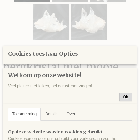
Decoratief stuk
Cookies toestaan Opties
bergkristal met mooie
Welkom op onze website!
heldere kristallen, mooie
Veel plezier met kijken, bel gerust met vragen!
vormen met ook een
Ok
ingegroeide dubbeleinder,
Minas Gerais, Brazili? -
Toestemming
Details
Over
571 gram - 13,5 x 9 x 7 cm.
Op deze website worden cookies gebruikt
Cookies worden door ons gebruikt voor verkeersanalyse, het