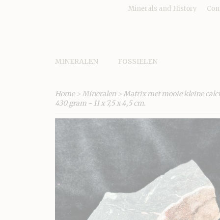
Minerals and History
Con
MINERALEN
FOSSIELEN
Home
>
Mineralen
>
Matrix met mooie kleine calci
430 gram - 11 x 7,5 x 4,5 cm.