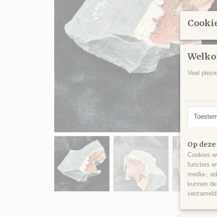
Cookie
Welko
Veel plezi
Toeste
Op deze
Cookies wo
functies e
media-, ad
kunnen dez
verzameld 