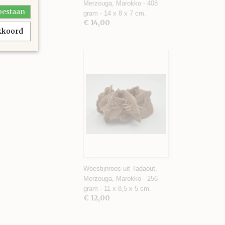
Merzouga, Marokko - 408
toestaan
gram - 14 x 8 x 7 cm.
€ 14,00
akkoord
Woestijnroos uit Tadaout,
Merzouga, Marokko - 256
gram - 11 x 8,5 x 5 cm.
€ 12,00