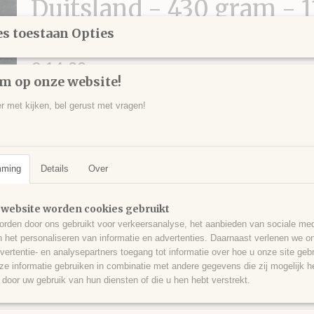
Duitsland - 430 gram - 11
4,5 cm.
s toestaan Opties
€ 14,00
m op onze website!
Aantal
er met kijken, bel gerust met vragen!
IN WINKELWAGEN
mming
Details
Over
 website worden cookies gebruikt
Specificaties
rden door ons gebruikt voor verkeersanalyse, het aanbieden van sociale med
n het personaliseren van informatie en advertenties. Daarnaast verlenen we o
Productcode
CAL0011
Omschrijving
vertentie- en analysepartners toegang tot informatie over hoe u onze site gebru
EAN code
322
e informatie gebruiken in combinatie met andere gegevens die zij mogelijk 
Matrix met mooie kleine calcietkristallen en 1 grotere, bedekt met kop
door uw gebruik van hun diensten of die u hen hebt verstrekt.
Juchemgroeve, Niederwoerresbach, Pfalz, Duitsland - 430 gram - 11 x