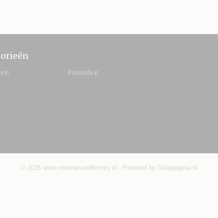
orieën
len
Fossielen
© 2026 www.mineralsandhistory.nl - Powered by Shoppagina.nl