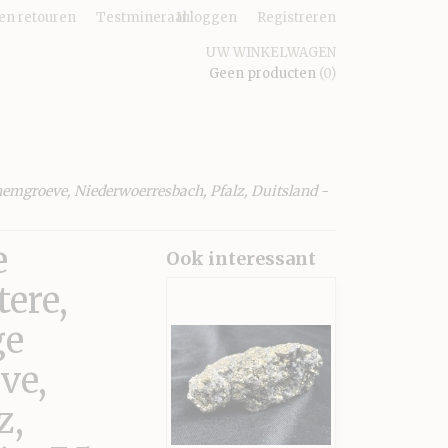
en retouren
Testmineraal
Inloggen
Registreren
UW WINKELWAGEN
Geen producten
(0)
chemgroeve, Niederwoerresbach, Pfalz, Duitsland -
e
Ook interessant
tere,
ge
ve,
z,