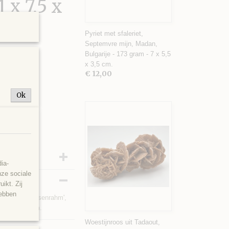
 x 7,5 x
Pyriet met sfaleriet,
Septemvre mijn, Madan,
Bulgarije - 173 gram - 7 x 5,5
x 3,5 cm.
€ 12,00
Ok
ia-
nze sociale
ikt. Zij
hebben
erkleurige 'Eisenrahm',
 7,5 x 4,5 cm.
Woestijnroos uit Tadaout,