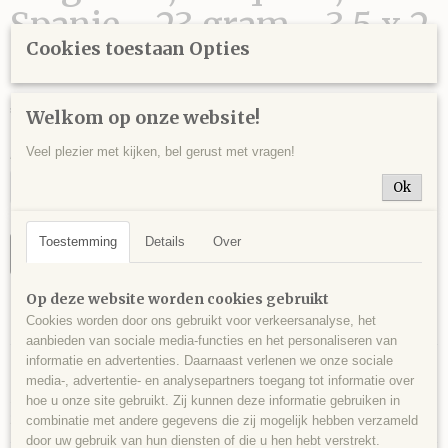
Spanje - 23 gram - 3,5 x 2
Cookies toestaan Opties
x 2 cm.
€ 9,00
Welkom op onze website!
Veel plezier met kijken, bel gerust met vragen!
Aantal
Ok
Toestemming
Details
Over
IN WINKELWAGEN
Op deze website worden cookies gebruikt
Specificaties
Cookies worden door ons gebruikt voor verkeersanalyse, het
aanbieden van sociale media-functies en het personaliseren van
Productcode
Omschrijving
informatie en advertenties. Daarnaast verlenen we onze sociale
ARA0018
media-, advertentie- en analysepartners toegang tot informatie over
Stukje paars met grijze aragoniet, Pesquera, Spanje - 23 gram - 3,5 x 2 x
EAN code
hoe u onze site gebruikt. Zij kunnen deze informatie gebruiken in
2 cm.
344
combinatie met andere gegevens die zij mogelijk hebben verzameld
door uw gebruik van hun diensten of die u hen hebt verstrekt.