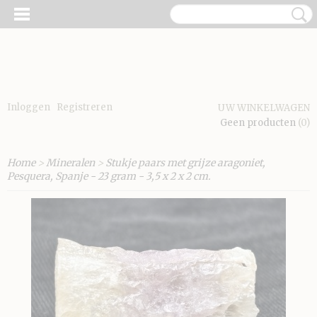
Inloggen
Registreren
UW WINKELWAGEN
Geen producten
(0)
Home
>
Mineralen
>
Stukje paars met grijze aragoniet,
Pesquera, Spanje - 23 gram - 3,5 x 2 x 2 cm.