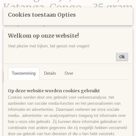
Katanga, Congo - 35 gram
Cookies toestaan Opties
- 5,5 x 2,5 x 2 cm.
€ 12,00
Welkom op onze website!
Veel plezier met kijken, bel gerust met vragen!
Aantal
Ok
Toestemming
Details
Over
IN WINKELWAGEN
Op deze website worden cookies gebruikt
Specificaties
Cookies worden door ons gebruikt voor verkeersanalyse, het
aanbieden van sociale media-functies en het personaliseren van
Productcode
Omschrijving
informatie en advertenties. Daarnaast verlenen we onze sociale
MAL0003
media-, advertentie- en analysepartners toegang tot informatie over
Stukje zijde malachiet, Mindigi mijn, Swambo, Katanga, Congo - 35 gram
EAN code
hoe u onze site gebruikt. Zij kunnen deze informatie gebruiken in
- 5,5 x 2,5 x 2 cm.
350
combinatie met andere gegevens die zij mogelijk hebben verzameld
door uw gebruik van hun diensten of die u hen hebt verstrekt.