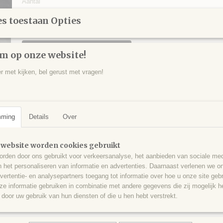
Aantal
s toestaan Opties
IN WINKELWAGEN
m op onze website!
er met kijken, bel gerust met vragen!
Specificaties
Productcode
KWA0026
Omschrijving
EAN code
364
mming
Details
Over
Heerlijk cluster fadenkwarts met heldere kristallen, Baluchistan, Afgh
x 6 x 5 cm.
 website worden cookies gebruikt
rden door ons gebruikt voor verkeersanalyse, het aanbieden van sociale med
n het personaliseren van informatie en advertenties. Daarnaast verlenen we o
vertentie- en analysepartners toegang tot informatie over hoe u onze site gebru
e informatie gebruiken in combinatie met andere gegevens die zij mogelijk 
door uw gebruik van hun diensten of die u hen hebt verstrekt.