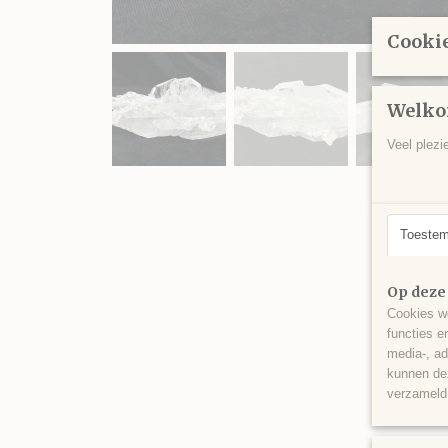
Cookie
Welko
Veel plezi
Toeste
Op deze
Cookies wo
functies e
media-, ad
kunnen dez
verzameld 