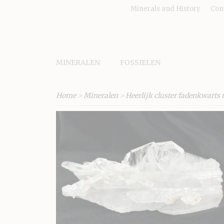
Minerals and History
Con
MINERALEN
FOSSIELEN
Home
>
Mineralen
>
Heerlijk cluster fadenkwarts m