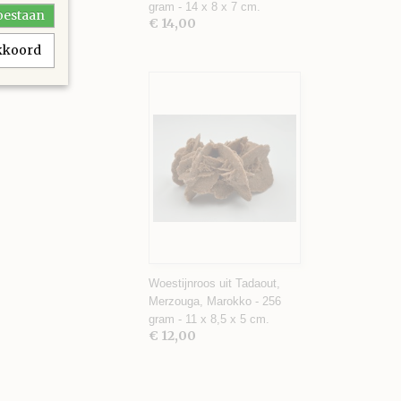
gram - 14 x 8 x 7 cm.
toestaan
€ 14,00
akkoord
Woestijnroos uit Tadaout,
Merzouga, Marokko - 256
gram - 11 x 8,5 x 5 cm.
€ 12,00