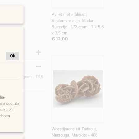
Pyriet met sfaleriet,
Septemvre mijn, Madan,
Bulgarije - 173 gram - 7 x 5,5
x 3,5 cm.
€ 12,00
Ok
anistan - 214 gram - 13,5
ia-
nze sociale
ikt. Zij
hebben
Woestijnroos uit Tadaout,
Merzouga, Marokko - 408