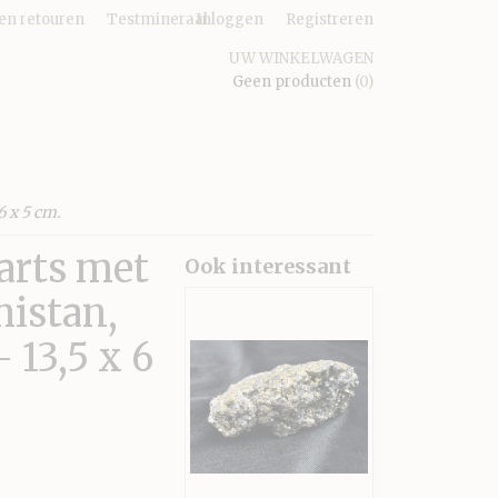
en retouren
Testmineraal
Inloggen
Registreren
UW WINKELWAGEN
Geen producten
(0)
6 x 5 cm.
arts met
Ook interessant
histan,
 13,5 x 6