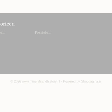
orieën
len
Fossielen
© 2026 www.mineralsandhistory.nl - Powered by Shoppagina.nl