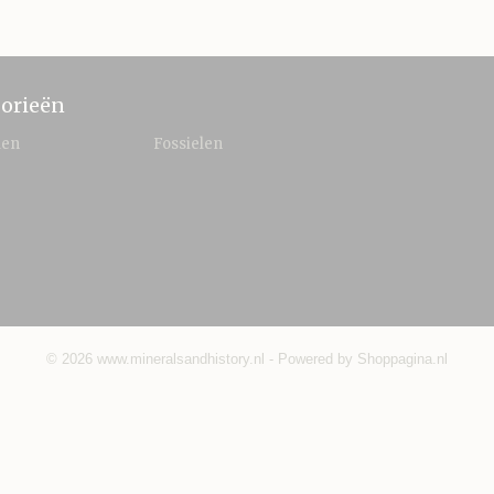
orieën
len
Fossielen
© 2026 www.mineralsandhistory.nl - Powered by Shoppagina.nl