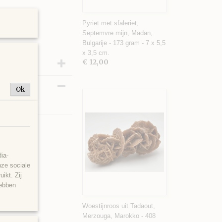
Pyriet met sfaleriet,
Septemvre mijn, Madan,
Bulgarije - 173 gram - 7 x 5,5
x 3,5 cm.
€ 12,00
Ok
8 x 6 cm.
ia-
nze sociale
ikt. Zij
hebben
Woestijnroos uit Tadaout,
Merzouga, Marokko - 408