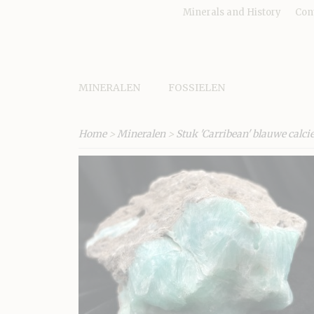
Minerals and History
Con
MINERALEN
FOSSIELEN
Home
>
Mineralen
>
Stuk 'Carribean' blauwe calcie