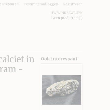
en retouren
Testmineraal
Inloggen
Registreren
UW WINKELWAGEN
Geen producten
(0)
alciet in
Ook interessant
gram -