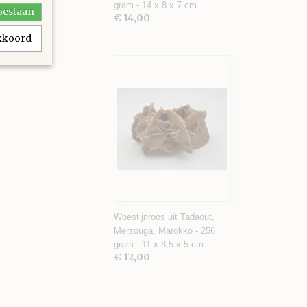
gram - 14 x 8 x 7 cm.
toestaan
€ 14,00
akkoord
Woestijnroos uit Tadaout,
Merzouga, Marokko - 256
gram - 11 x 8,5 x 5 cm.
€ 12,00