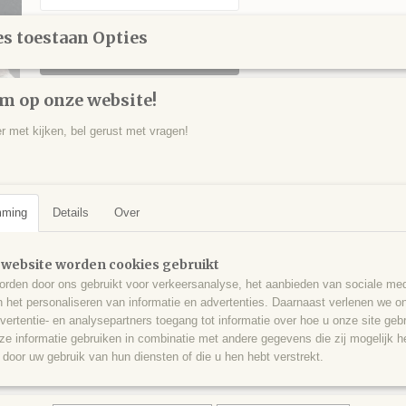
s toestaan Opties
IN WINKELWAGEN
m op onze website!
Specificaties
er met kijken, bel gerust met vragen!
Productcode
CAL0016
Omschrijving
EAN code
384
Stuk 'Carribean' blauwe calciet in matrix, Pakistan - 508 gram - 8,5 x 
mming
Details
Over
 website worden cookies gebruikt
rden door ons gebruikt voor verkeersanalyse, het aanbieden van sociale med
n het personaliseren van informatie en advertenties. Daarnaast verlenen we o
vertentie- en analysepartners toegang tot informatie over hoe u onze site gebru
e informatie gebruiken in combinatie met andere gegevens die zij mogelijk 
door uw gebruik van hun diensten of die u hen hebt verstrekt.