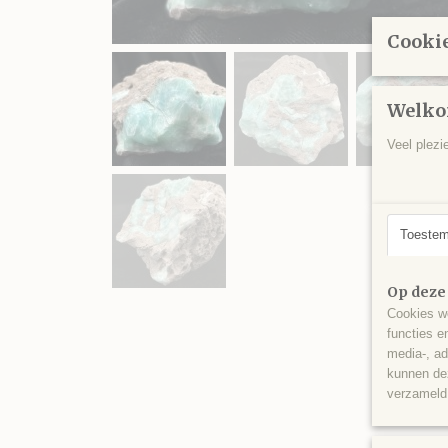
Cookie
Welko
Veel plezi
Toeste
Op deze
Cookies wo
functies e
media-, ad
kunnen dez
verzameld 