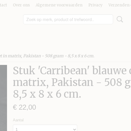
tact
Over ons
Algemene voorwaarden
Privacy
Verzenden 
t in matrix, Pakistan - 508 gram - 8,5 x 8 x 6 cm.
Stuk 'Carribean' blauwe c
matrix, Pakistan - 508 
8,5 x 8 x 6 cm.
€ 22,00
Aantal