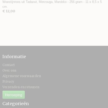
Woestijnroos uit Tadaout, Merzouga, Marokko - 256 gram - 11 x 8,5 x 5
cm.
€ 12,00
Informatie
Contact
Over ons
Algemene voorwaarden
Privacy
Verzenden en retouren
Herroeping
Categorieën