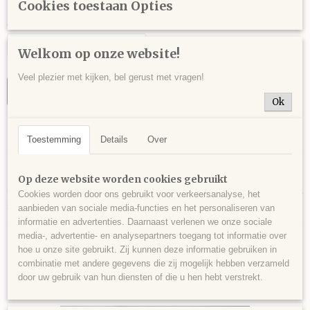
Cookies toestaan Opties
Aantal
Welkom op onze website!
Veel plezier met kijken, bel gerust met vragen!
IN WINKELWAGEN
Ok
Specificaties
Toestemming
Details
Over
Productcode
Omschrijving
GAL0007
Op deze website worden cookies gebruikt
Galeniet, kleine kristallen, Septemvre mijn, Madan, Bulgarije - 33 gram - 4
EAN code
Cookies worden door ons gebruikt voor verkeersanalyse, het
x 2,5 x 2 cm.
409
aanbieden van sociale media-functies en het personaliseren van
informatie en advertenties. Daarnaast verlenen we onze sociale
media-, advertentie- en analysepartners toegang tot informatie over
hoe u onze site gebruikt. Zij kunnen deze informatie gebruiken in
combinatie met andere gegevens die zij mogelijk hebben verzameld
door uw gebruik van hun diensten of die u hen hebt verstrekt.
Ook interessant