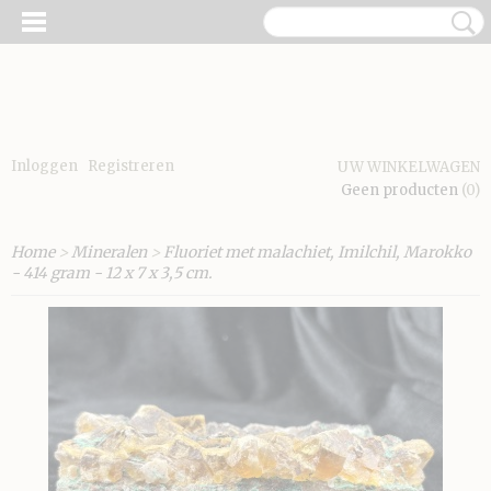
Inloggen
Registreren
UW WINKELWAGEN
Geen producten
(0)
Home
>
Mineralen
>
Fluoriet met malachiet, Imilchil, Marokko
- 414 gram - 12 x 7 x 3,5 cm.