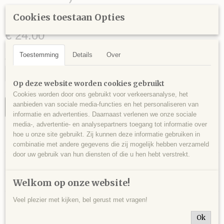
gram - 12 x 7 x 3,5 cm.
Cookies toestaan Opties
€ 24,00
Toestemming
Details
Over
Aantal
Op deze website worden cookies gebruikt
Cookies worden door ons gebruikt voor verkeersanalyse, het
aanbieden van sociale media-functies en het personaliseren van
IN WINKELWAGEN
informatie en advertenties. Daarnaast verlenen we onze sociale
media-, advertentie- en analysepartners toegang tot informatie over
hoe u onze site gebruikt. Zij kunnen deze informatie gebruiken in
Specificaties
combinatie met andere gegevens die zij mogelijk hebben verzameld
door uw gebruik van hun diensten of die u hen hebt verstrekt.
Productcode
Omschrijving
FLU0016
Fluoriet met malachiet, Imilchil, Marokko - 414 gram - 12 x 7 x 3,5 cm.
EAN code
Welkom op onze website!
433
Veel plezier met kijken, bel gerust met vragen!
Ok