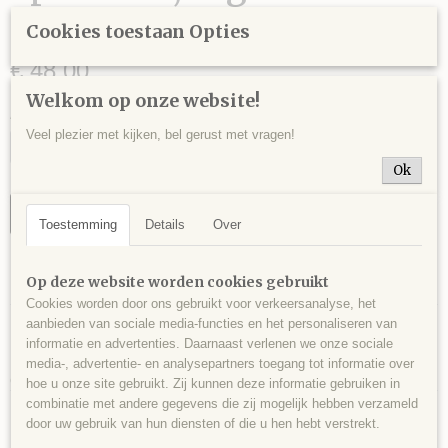
587 gram - 17 x 10 x 8 cm.
Cookies toestaan Opties
€ 48,00
Welkom op onze website!
Aantal
Veel plezier met kijken, bel gerust met vragen!
Ok
IN WINKELWAGEN
Toestemming
Details
Over
Specificaties
Op deze website worden cookies gebruikt
Cookies worden door ons gebruikt voor verkeersanalyse, het
Productcode
Omschrijving
aanbieden van sociale media-functies en het personaliseren van
BER0017
informatie en advertenties. Daarnaast verlenen we onze sociale
Mooi cluster bergkristal op matrix, Afghanistan - 587 gram - 17 x 10 x 8
EAN code
media-, advertentie- en analysepartners toegang tot informatie over
cm.
474
hoe u onze site gebruikt. Zij kunnen deze informatie gebruiken in
combinatie met andere gegevens die zij mogelijk hebben verzameld
door uw gebruik van hun diensten of die u hen hebt verstrekt.