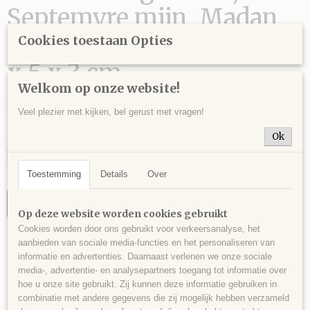
Septemvre mijn, Madan,
Bulgarije - 116 gram - 5,5
Cookies toestaan Opties
x 5 x 3 cm.
Welkom op onze website!
€ 15,00
Veel plezier met kijken, bel gerust met vragen!
Aantal
Ok
Toestemming
Details
Over
IN WINKELWAGEN
Op deze website worden cookies gebruikt
Cookies worden door ons gebruikt voor verkeersanalyse, het
aanbieden van sociale media-functies en het personaliseren van
Specificaties
informatie en advertenties. Daarnaast verlenen we onze sociale
media-, advertentie- en analysepartners toegang tot informatie over
Productcode
Omschrijving
hoe u onze site gebruikt. Zij kunnen deze informatie gebruiken in
PYR0065
combinatie met andere gegevens die zij mogelijk hebben verzameld
Matrix met pyriet, sfaleriet en galeniet, Septemvre mijn, Madan, Bulgarije
EAN code