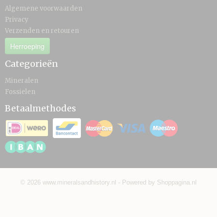
Algemene voorwaarden
Privacy
Verzenden en retouren
Herroeping
Categorieën
Mineralen
Fossielen
Betaalmethodes
© 2026 www.mineralsandhistory.nl - Powered by Shoppagina.nl