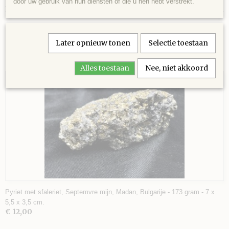
door uw gebruik van hun diensten of die u hen hebt verstrekt.
- 116 gram - 5,5 x 5 x 3 cm.
488
Later opnieuw tonen
Selectie toestaan
Ook interessant
Alles toestaan
Nee, niet akkoord
Pyriet met sfaleriet, Septemvre mijn, Madan, Bulgarije - 173 gram - 7 x
5,5 x 3,5 cm.
€ 12,00