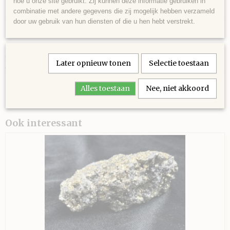
hoe u onze site gebruikt. Zij kunnen deze informatie gebruiken in
Specificaties
combinatie met andere gegevens die zij mogelijk hebben verzameld
door uw gebruik van hun diensten of die u hen hebt verstrekt.
Productcode
Omschrijving
BRN0002
Barnsteen (amber, gefossiliseerde hars), half gepolijst, donkerbruin-
EAN code
cognac, ca. 23 miljoen jaar oud (Mioceen), uit Sumatra, Indonesi? - 104
503
Later opnieuw tonen
Selectie toestaan
gram - 8 x 5 x 4,5 cm.
Alles toestaan
Nee, niet akkoord
Ook interessant