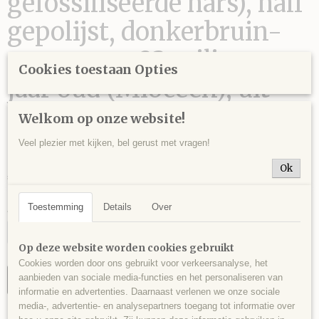
gefossiliseerde hars), half
gepolijst, donkerbruin-
cognac, ca. 23 miljoen
Cookies toestaan Opties
jaar oud (Mioceen), uit
Sumatra, Indonesi? - 104
Welkom op onze website!
gram - 8 x 5 x 4,5 cm.
Veel plezier met kijken, bel gerust met vragen!
Ok
€ 20,00
Toestemming
Details
Over
Aantal
Op deze website worden cookies gebruikt
Cookies worden door ons gebruikt voor verkeersanalyse, het
aanbieden van sociale media-functies en het personaliseren van
IN WINKELWAGEN
informatie en advertenties. Daarnaast verlenen we onze sociale
media-, advertentie- en analysepartners toegang tot informatie over