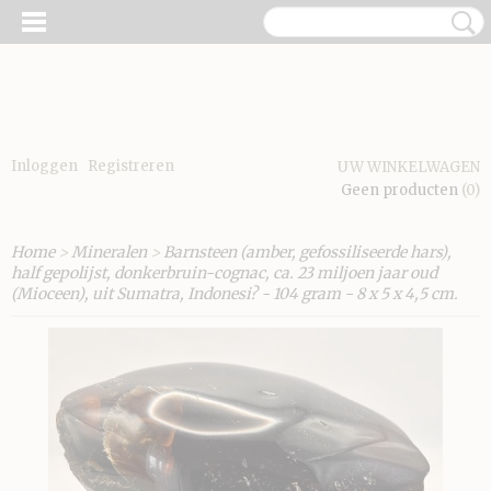
Inloggen
Registreren
UW WINKELWAGEN
Geen producten
(0)
Home
>
Mineralen
>
Barnsteen (amber, gefossiliseerde hars),
half gepolijst, donkerbruin-cognac, ca. 23 miljoen jaar oud
(Mioceen), uit Sumatra, Indonesi? - 104 gram - 8 x 5 x 4,5 cm.