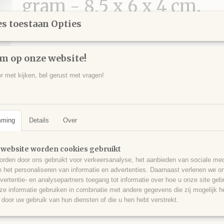
gram - 8,5 x 6 x 4 cm.
s toestaan Opties
€ 22,00
Aantal
m op onze website!
er met kijken, bel gerust met vragen!
IN WINKELWAGEN
mming
Details
Over
Specificaties
 website worden cookies gebruikt
Productcode
BRN0006
Omschrijving
rden door ons gebruikt voor verkeersanalyse, het aanbieden van sociale med
EAN code
507
n het personaliseren van informatie en advertenties. Daarnaast verlenen we o
Barnsteen (amber, gefossiliseerde hars), half gepolijst, donkerbruin-co
vertentie- en analysepartners toegang tot informatie over hoe u onze site gebru
oud (Mioceen), uit Sumatra, Indonesi? - 120 gram - 8,5 x 6 x 4 cm.
e informatie gebruiken in combinatie met andere gegevens die zij mogelijk 
door uw gebruik van hun diensten of die u hen hebt verstrekt.