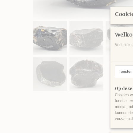
Cookie
Welko
Veel plezi
Toeste
Op deze
Cookies wo
functies e
media-, ad
kunnen dez
verzameld 