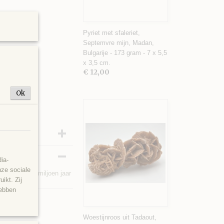
Pyriet met sfaleriet,
Septemvre mijn, Madan,
Bulgarije - 173 gram - 7 x 5,5
x 3,5 cm.
€ 12,00
Ok
ia-
nze sociale
gnac, ca. 23 miljoen jaar
ikt. Zij
hebben
Woestijnroos uit Tadaout,