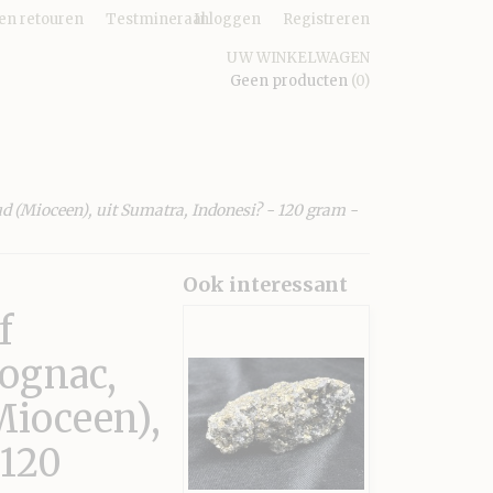
en retouren
Testmineraal
Inloggen
Registreren
UW WINKELWAGEN
Geen producten
(0)
oud (Mioceen), uit Sumatra, Indonesi? - 120 gram -
Ook interessant
f
cognac,
(Mioceen),
 120