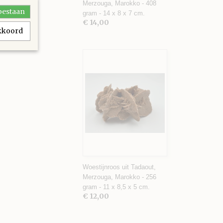
Merzouga, Marokko - 408
toestaan
gram - 14 x 8 x 7 cm.
€ 14,00
akkoord
Woestijnroos uit Tadaout,
Merzouga, Marokko - 256
gram - 11 x 8,5 x 5 cm.
€ 12,00