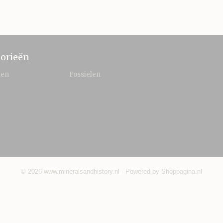
orieën
len
Fossielen
© 2026 www.mineralsandhistory.nl - Powered by Shoppagina.nl