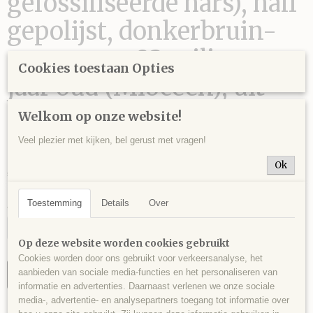
gefossiliseerde hars), half
gepolijst, donkerbruin-
cognac, ca. 23 miljoen
Cookies toestaan Opties
jaar oud (Mioceen), uit
Sumatra, Indonesi? - 37
Welkom op onze website!
gram - 5,5 x 4,5 x 3 cm.
Veel plezier met kijken, bel gerust met vragen!
Ok
€ 13,00
Toestemming
Details
Over
Aantal
Op deze website worden cookies gebruikt
Cookies worden door ons gebruikt voor verkeersanalyse, het
aanbieden van sociale media-functies en het personaliseren van
IN WINKELWAGEN
informatie en advertenties. Daarnaast verlenen we onze sociale
media-, advertentie- en analysepartners toegang tot informatie over