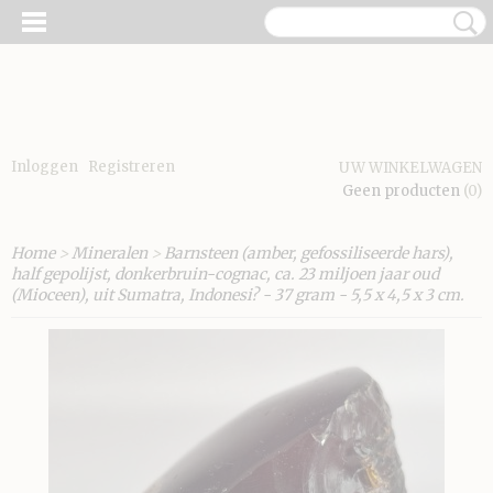
Inloggen
Registreren
UW WINKELWAGEN
Geen producten
(0)
Home
>
Mineralen
>
Barnsteen (amber, gefossiliseerde hars),
half gepolijst, donkerbruin-cognac, ca. 23 miljoen jaar oud
(Mioceen), uit Sumatra, Indonesi? - 37 gram - 5,5 x 4,5 x 3 cm.