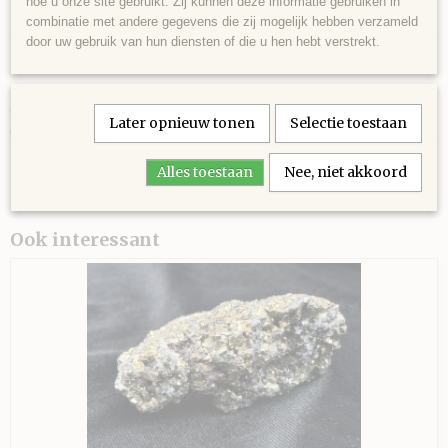
hoe u onze site gebruikt. Zij kunnen deze informatie gebruiken in
Specificaties
combinatie met andere gegevens die zij mogelijk hebben verzameld
door uw gebruik van hun diensten of die u hen hebt verstrekt.
Productcode
Omschrijving
BRN0007
Barnsteen (amber, gefossiliseerde hars), half gepolijst, donkerbruin-
EAN code
cognac, ca. 23 miljoen jaar oud (Mioceen), uit Sumatra, Indonesi? - 37
508
Later opnieuw tonen
Selectie toestaan
gram - 5,5 x 4,5 x 3 cm.
Alles toestaan
Nee, niet akkoord
Ook interessant