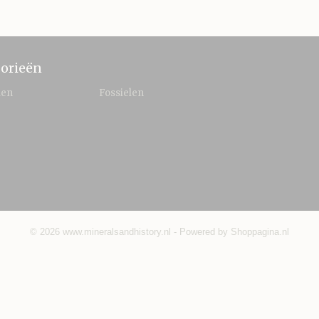
orieën
len
Fossielen
© 2026 www.mineralsandhistory.nl - Powered by Shoppagina.nl