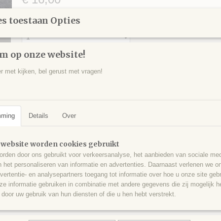
s toestaan Opties
Aantal
m op onze website!
IN WINKELWAGEN
er met kijken, bel gerust met vragen!
Specificaties
mming
Details
Over
Productcode
GRA0001
Omschrijving
EAN code
515
Een stukje kwarts met grammatiet/tremoliet, Rothbachlspitze, Zillertal,
 website worden cookies gebruikt
gram - 5,5 x 4,5 x 4 cm.
rden door ons gebruikt voor verkeersanalyse, het aanbieden van sociale med
n het personaliseren van informatie en advertenties. Daarnaast verlenen we o
vertentie- en analysepartners toegang tot informatie over hoe u onze site gebru
e informatie gebruiken in combinatie met andere gegevens die zij mogelijk 
door uw gebruik van hun diensten of die u hen hebt verstrekt.