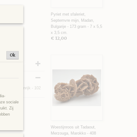
Pyriet met sfaleriet,
Septemvre mijn, Madan,
Bulgarije - 173 gram - 7 x 5,5
x 3,5 cm.
€ 12,00
Ok
 Tirol, Oostenrijk - 102
ia-
nze sociale
ikt. Zij
hebben
Woestijnroos uit Tadaout,
Merzouga, Marokko - 408