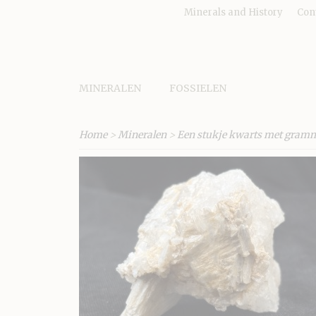
Minerals and History
Con
MINERALEN
FOSSIELEN
Home
>
Mineralen
>
Een stukje kwarts met grammati