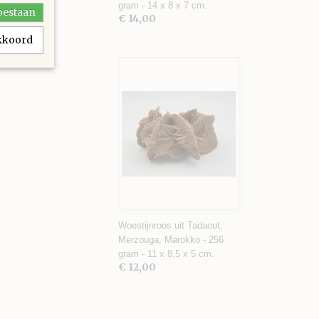
gram - 14 x 8 x 7 cm.
toestaan
€ 14,00
akkoord
Woestijnroos uit Tadaout,
Merzouga, Marokko - 256
gram - 11 x 8,5 x 5 cm.
€ 12,00