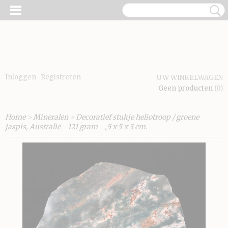
Inloggen
Registreren
UW WINKELWAGEN
Geen producten
(0)
Home
>
Mineralen
>
Decoratief stukje heliotroop / groene
jaspis, Australie - 121 gram - ,5 x 5 x 3 cm.