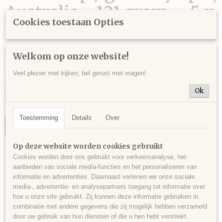
Australie - 121 gram - ,5 x
Cookies toestaan Opties
5 x 3 cm.
€ 18,00
Welkom op onze website!
Veel plezier met kijken, bel gerust met vragen!
Aantal
Ok
Toestemming
Details
Over
IN WINKELWAGEN
Op deze website worden cookies gebruikt
Specificaties
Cookies worden door ons gebruikt voor verkeersanalyse, het
aanbieden van sociale media-functies en het personaliseren van
Productcode
informatie en advertenties. Daarnaast verlenen we onze sociale
Omschrijving
JAS0002
media-, advertentie- en analysepartners toegang tot informatie over
hoe u onze site gebruikt. Zij kunnen deze informatie gebruiken in
Decoratief stukje heliotroop / groene jaspis, Australie - 121 gram - ,5 x 5 x
EAN code
combinatie met andere gegevens die zij mogelijk hebben verzameld
3 cm.
518
door uw gebruik van hun diensten of die u hen hebt verstrekt.