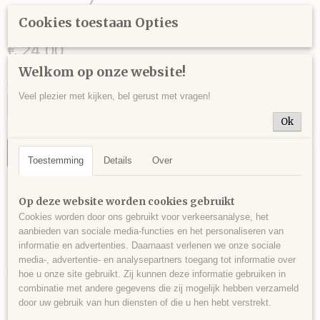
gram - 9,5 x 6,5 x 4,5 cm.
Cookies toestaan Opties
€ 24,00
Welkom op onze website!
Aantal
Veel plezier met kijken, bel gerust met vragen!
Ok
IN WINKELWAGEN
Toestemming
Details
Over
Specificaties
Op deze website worden cookies gebruikt
Cookies worden door ons gebruikt voor verkeersanalyse, het
Productcode
Omschrijving
aanbieden van sociale media-functies en het personaliseren van
MAR0001
informatie en advertenties. Daarnaast verlenen we onze sociale
Markasiet en dolomiet op matrix, Duitsland - 238 gram - 9,5 x 6,5 x 4,5
EAN code
media-, advertentie- en analysepartners toegang tot informatie over
cm.
522
hoe u onze site gebruikt. Zij kunnen deze informatie gebruiken in
combinatie met andere gegevens die zij mogelijk hebben verzameld
door uw gebruik van hun diensten of die u hen hebt verstrekt.