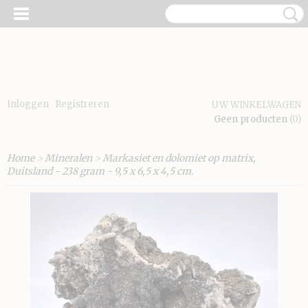
Inloggen
Registreren
UW WINKELWAGEN
Geen producten
(0)
Home
>
Mineralen
>
Markasiet en dolomiet op matrix,
Duitsland - 238 gram - 9,5 x 6,5 x 4,5 cm.