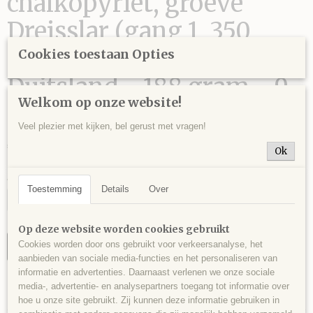
chalkopyriet, groeve
Dreisslar (gang 1, 350
meter), Sauerland,
Cookies toestaan Opties
Duitsland - 188 gram - 9
Welkom op onze website!
x 5 x 4 cm.
Veel plezier met kijken, bel gerust met vragen!
€ 16,00
Ok
Aantal
Toestemming
Details
Over
Op deze website worden cookies gebruikt
Cookies worden door ons gebruikt voor verkeersanalyse, het
IN WINKELWAGEN
aanbieden van sociale media-functies en het personaliseren van
informatie en advertenties. Daarnaast verlenen we onze sociale
media-, advertentie- en analysepartners toegang tot informatie over
Specificaties
hoe u onze site gebruikt. Zij kunnen deze informatie gebruiken in