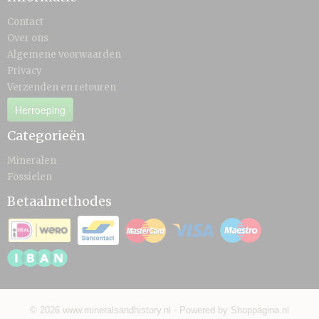
Contact
Over ons
Algemene voorwaarden
Privacy
Verzenden en retouren
Herroeping
Categorieën
Mineralen
Fossielen
Betaalmethodes
© 2026 www.mineralsandhistory.nl - Powered by Shoppagina.nl