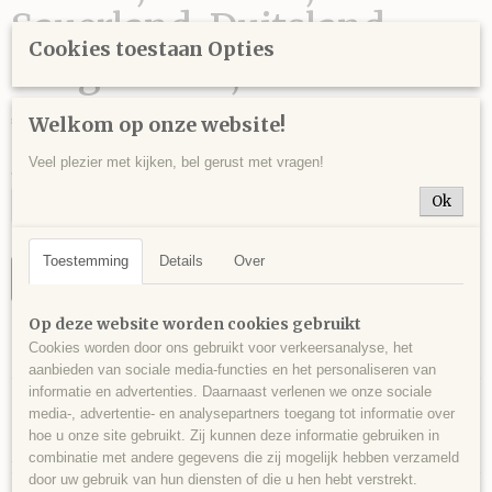
Sauerland, Duitsland -
Cookies toestaan Opties
152 gram - 7,5 x 4 x 4 cm.
€ 16,00
Welkom op onze website!
Veel plezier met kijken, bel gerust met vragen!
Aantal
Ok
Toestemming
Details
Over
IN WINKELWAGEN
Op deze website worden cookies gebruikt
Specificaties
Cookies worden door ons gebruikt voor verkeersanalyse, het
aanbieden van sociale media-functies en het personaliseren van
Productcode
informatie en advertenties. Daarnaast verlenen we onze sociale
Omschrijving
MAR0002
media-, advertentie- en analysepartners toegang tot informatie over
hoe u onze site gebruikt. Zij kunnen deze informatie gebruiken in
Markasiet en calciet op matrix, Iserlohn, Sauerland, Duitsland - 152 gram
EAN code
combinatie met andere gegevens die zij mogelijk hebben verzameld
- 7,5 x 4 x 4 cm.
534
door uw gebruik van hun diensten of die u hen hebt verstrekt.