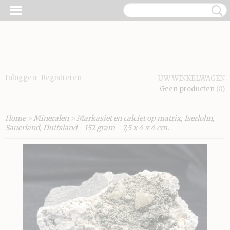
Inloggen
Registreren
UW WINKELWAGEN
Geen producten
(0)
Home
>
Mineralen
>
Markasiet en calciet op matrix, Iserlohn,
Sauerland, Duitsland - 152 gram - 7,5 x 4 x 4 cm.