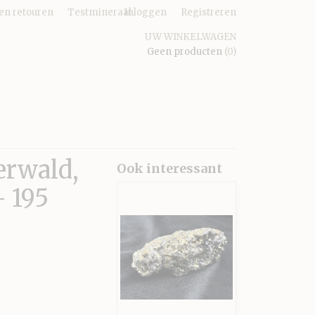
en retouren
Testmineraal
Inloggen
Registreren
UW WINKELWAGEN
Geen producten
(0)
erwald,
Ook interessant
- 195