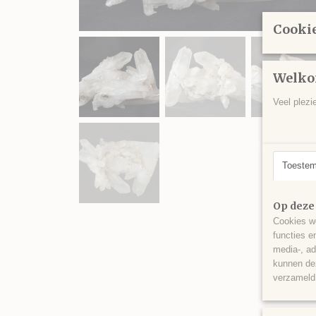
Cookie
Welko
Veel plezi
Toeste
Op deze
Cookies wo
functies e
media-, ad
kunnen dez
verzameld 