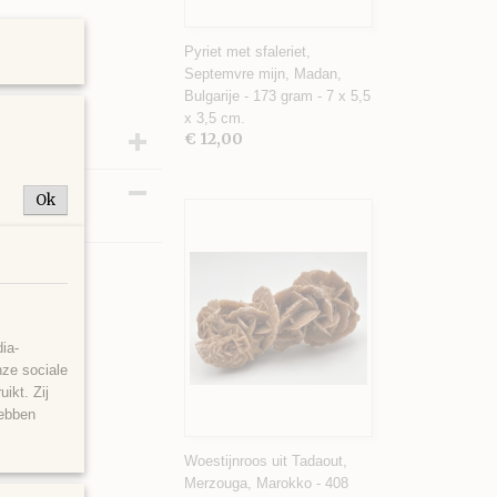
Pyriet met sfaleriet,
Septemvre mijn, Madan,
Bulgarije - 173 gram - 7 x 5,5
x 3,5 cm.
€ 12,00
Ok
0 x 6 x 6 cm.
ia-
nze sociale
ikt. Zij
hebben
Woestijnroos uit Tadaout,
Merzouga, Marokko - 408