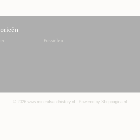
orieën
len
Fossielen
© 2026 www.mineralsandhistory.nl - Powered by Shoppagina.nl