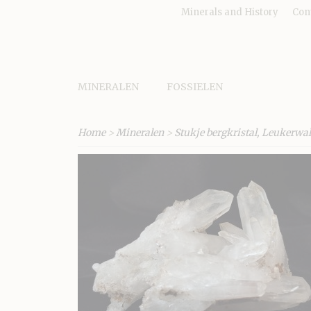
Minerals and History
Con
MINERALEN
FOSSIELEN
Home
>
Mineralen
>
Stukje bergkristal, Leukerwal