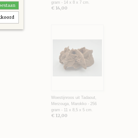
gram - 14 x 8 x 7 cm.
toestaan
€ 14,00
akkoord
Woestijnroos uit Tadaout,
Merzouga, Marokko - 256
gram - 11 x 8,5 x 5 cm.
€ 12,00