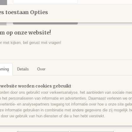
s toestaan Opties
IN WINKELWAGEN
m op onze website!
Specificaties
er met kijken, bel gerust met vragen!
Productcode
BER0028
Omschrijving
EAN code
538
Stukje bergkristal, Leukerwald, Leukerbad, Zwitserland - 195 gram - 1
mming
Details
Over
 website worden cookies gebruikt
rden door ons gebruikt voor verkeersanalyse, het aanbieden van sociale med
n het personaliseren van informatie en advertenties. Daarnaast verlenen we o
vertentie- en analysepartners toegang tot informatie over hoe u onze site gebru
e informatie gebruiken in combinatie met andere gegevens die zij mogelijk 
door uw gebruik van hun diensten of die u hen hebt verstrekt.